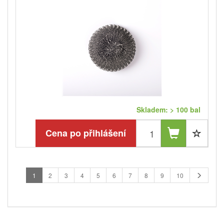
Skladem: > 100 bal
Cena po přihlášení
1
2
3
4
5
6
7
8
9
10