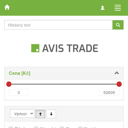
Toggle
Toggl
navigation
navig
Cena [Kč]