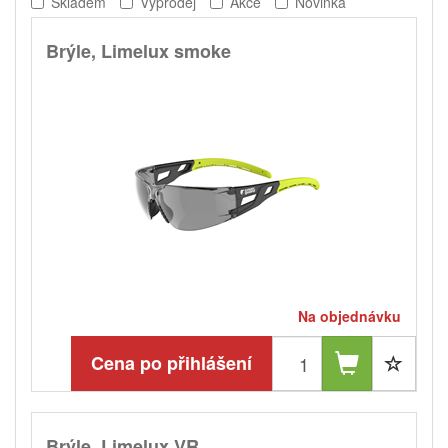
Skladem
Výprodej
Akce
Novinka
Brýle, Limelux smoke
Na objednávku
Cena po přihlášení
Brýle, Limelux VR