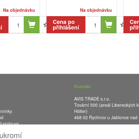
Na objednávku
Na objednávku
Cena po
Ce
í
přihlášení
při
Kontakt
AVIS TRADE s.r.o.
Tovární 500 (areál Libereckých k
dmínky
Hölter)
ád
468 02 Rychnov u Jablonce nad
d smlouvy
IČ: 287 16 248
oukromí
DIČ: CZ28716248