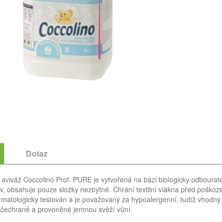
Dotaz
aviváž Coccolino Prof. PURE je vytvořená na bázi biologicky odbourate
v, obsahuje pouze složky nezbytné. Chrání textilní vlákna před poškoze
rmatologicky testován a je považovaný za hypoalergenní, tudíž vhodný 
čechrané a provoněné jemnou svěží vůní.