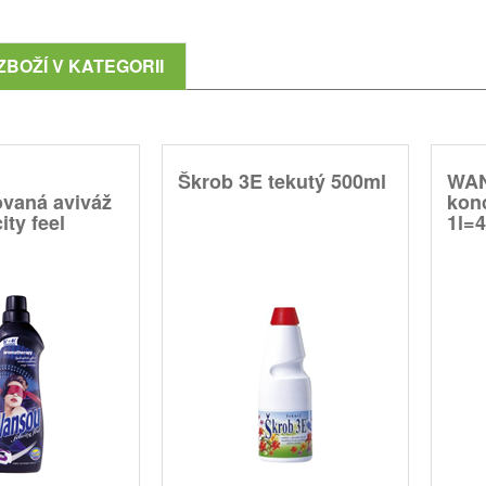
ZBOŽÍ V KATEGORII
Škrob 3E tekutý 500ml
WA
ovaná aviváž
kon
ity feel
1l=4