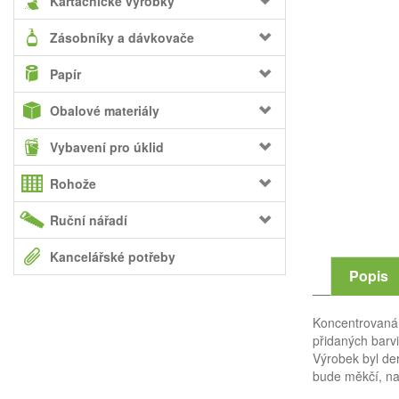
Kartáčnické výrobky
Zásobníky a dávkovače
Papír
Obalové materiály
Vybavení pro úklid
Rohože
Ruční nářadí
Kancelářské potřeby
Popis
Koncentrovaná 
přidaných barvi
Výrobek byl de
bude měkčí, na