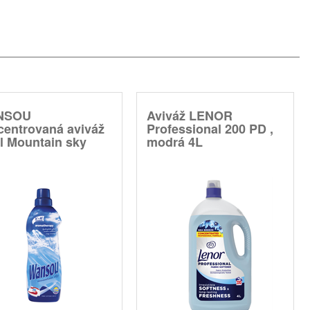
NSOU
Aviváž LENOR
centrovaná aviváž
Professional 200 PD ,
l Mountain sky
modrá 4L