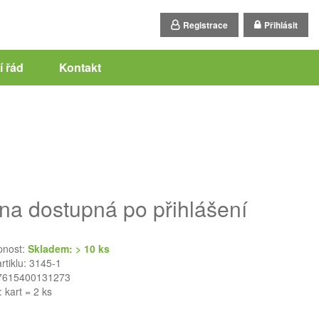
Registrace
Přihlásit
 řád
Kontakt
na dostupná po přihlášení
pnost:
Skladem: > 10 ks
artiklu: 3145-1
7615400131273
: kart = 2 ks