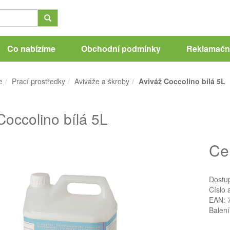
Co nabízíme
Obchodní podmínky
Reklamační
e
Prací prostředky
Aviváže a škroby
Aviváž Coccolino bílá 5L
Coccolino bílá 5L
Ce
Dostu
Číslo 
EAN: 
Balení