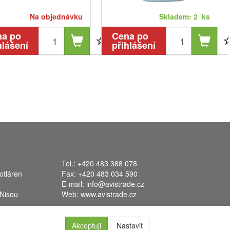
Na objednávku
Skladem: 2 ks
na po
Cena po
hlášení
přihlášení
Tel.: +420 483 388 078
otláren
Fax: +420 483 034 590
E-mail:
info@avistrade.cz
 Nisou
Web:
www.avistrade.cz
Akceptuji
Nastavit