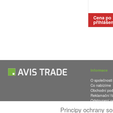
Cena po
přihlášen
Informace
O společnosti
Co nabízíme
Obchodní po
Reklamační ř
Odstoupení o
Kontakt
Principy ochrany s