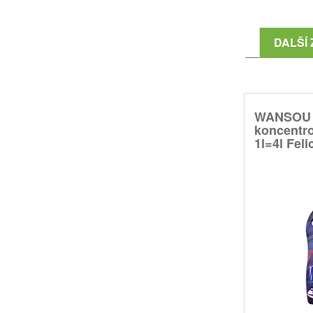
DALŠÍ 
WANSOU
koncentr
1l=4l Felic