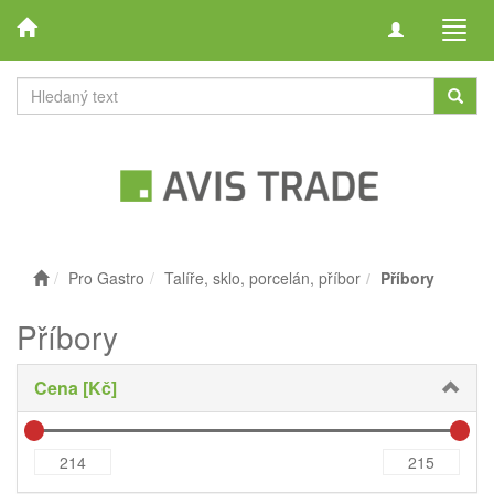
Toggle
Toggl
navigation
navig
Pro Gastro
Talíře, sklo, porcelán, příbor
Příbory
Příbory
Cena [Kč]