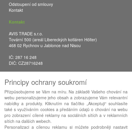
Odstoupení od smlouvy
Kontakt
Kontakt
AVIS TRADE s.r.o.
Tovární 500 (areál Libereckých kotláren Hölter)
468 02 Rychnov u Jablonce nad Nisou
IČ: 287 16 248
DIČ: CZ28716248
Tel.: +420 483 388 078
Principy ochrany soukromí
Fax: +420 483 034 590
E-mail:
info@avistrade.cz
Přizpůsobujeme se Vám na míru. Na základě Vašeho chování na
Web:
www.avistrade.cz
webu personalizujeme jeho obsah a zobrazujeme Vám relevantní
nabídky a produkty. Kliknutím na tlačítko „Akceptuji“ souhlasíte
také s využíváním cookies a předáním údajů o chování na webu
pro zobrazení cílené reklamy na sociálních sítích a v reklamních
sítích na dalších webech.
Používáme
ABRA eShop
- nejlepší řešení e-commerce pro náš
Personalizaci a cílenou reklamu si můžete podrobněji nastavit