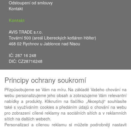
Odstoupení od smlouvy
Kontakt
Kontakt
AVIS TRADE s.r.o.
Tovární 500 (areál Libereckých kotláren Hölter)
468 02 Rychnov u Jablonce nad Nisou
IČ: 287 16 248
DIČ: CZ28716248
Tel.: +420 483 388 078
Principy ochrany soukromí
Fax: +420 483 034 590
E-mail:
info@avistrade.cz
Přizpůsobujeme se Vám na míru. Na základě Vašeho chování na
Web:
www.avistrade.cz
webu personalizujeme jeho obsah a zobrazujeme Vám relevantní
nabídky a produkty. Kliknutím na tlačítko „Akceptuji“ souhlasíte
také s využíváním cookies a předáním údajů o chování na webu
pro zobrazení cílené reklamy na sociálních sítích a v reklamních
sítích na dalších webech.
Používáme
ABRA eShop
- nejlepší řešení e-commerce pro náš
Personalizaci a cílenou reklamu si můžete podrobněji nastavit
procesní informační systém
FLORES
.
nebo kdykoli vypnout po kliknutí na tlačítko „Nastavit“.