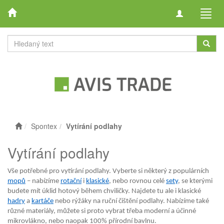
Toggle
Toggl
navigation
navig
Spontex
Vytírání podlahy
Vytírání podlahy
Vše potřebné pro vytírání podlahy. Vyberte si některý z populárních
mopů
– nabízíme
rotační
i
klasické
, nebo rovnou celé
sety
, se kterými
budete mít úklid hotový během chviličky. Najdete tu ale i klasické
hadry
a
kartáče
nebo rýžáky na ruční čištění podlahy. Nabízíme také
různé materiály, můžete si proto vybrat třeba moderní a účinné
mikrovlákno, nebo naopak 100% přírodní bavlnu.