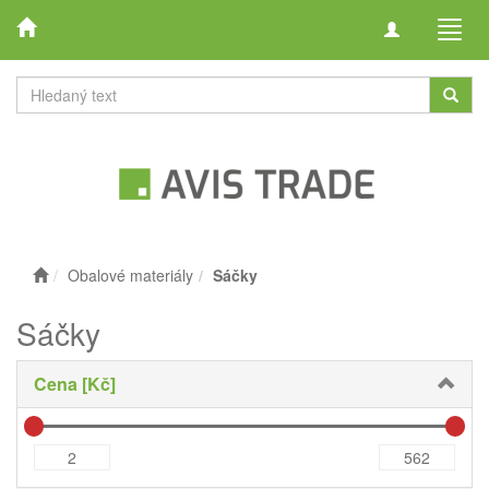
Toggle
Toggl
navigation
navig
Obalové materiály
Sáčky
Sáčky
Cena [Kč]