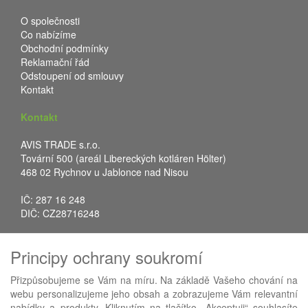
O společnosti
Co nabízíme
Obchodní podmínky
Reklamační řád
Odstoupení od smlouvy
Kontakt
Kontakt
AVIS TRADE s.r.o.
Tovární 500 (areál Libereckých kotláren Hölter)
468 02 Rychnov u Jablonce nad Nisou
IČ: 287 16 248
DIČ: CZ28716248
Tel.: +420 483 388 078
Principy ochrany soukromí
Fax: +420 483 034 590
E-mail:
info@avistrade.cz
Přizpůsobujeme se Vám na míru. Na základě Vašeho chování na
Web:
www.avistrade.cz
webu personalizujeme jeho obsah a zobrazujeme Vám relevantní
nabídky a produkty. Kliknutím na tlačítko „Akceptuji“ souhlasíte