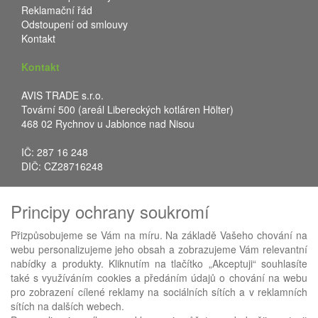
Reklamační řád
Odstoupení od smlouvy
Kontakt
Kontakt
AVIS TRADE s.r.o.
Tovární 500 (areál Libereckých kotláren Hölter)
468 02 Rychnov u Jablonce nad Nisou
IČ: 287 16 248
DIČ: CZ28716248
Tel.: +420 483 388 078
Principy ochrany soukromí
Fax: +420 483 034 590
E-mail:
info@avistrade.cz
Přizpůsobujeme se Vám na míru. Na základě Vašeho chování na
Web:
www.avistrade.cz
webu personalizujeme jeho obsah a zobrazujeme Vám relevantní
nabídky a produkty. Kliknutím na tlačítko „Akceptuji“ souhlasíte
také s využíváním cookies a předáním údajů o chování na webu
pro zobrazení cílené reklamy na sociálních sítích a v reklamních
sítích na dalších webech.