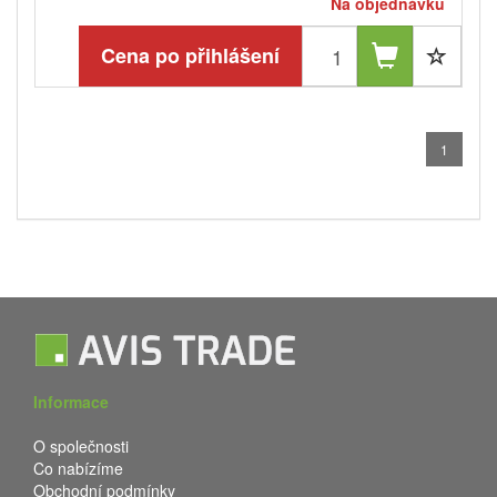
Na objednávku
Cena po přihlášení
1
Informace
O společnosti
Co nabízíme
Obchodní podmínky