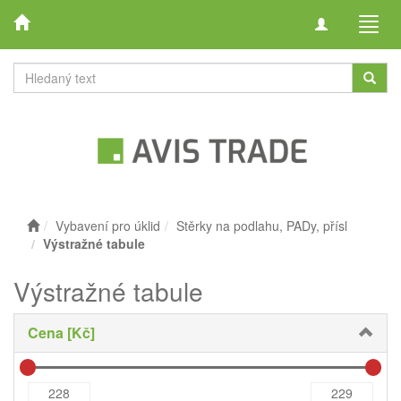
Toggle
Toggl
navigation
navig
Vybavení pro úklid
Stěrky na podlahu, PADy, přísl
Výstražné tabule
Výstražné tabule
Cena [Kč]