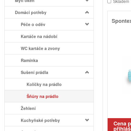
Mytí oken
Skladem
Domácí potřeby
Spontex
Péče o oděv
Kartáče na nádobí
WC kartáče a zvony
Ramínka
Sušení prádla
Kolíčky na prádlo
Šňůry na prádlo
Žehlení
Kuchyňské potřeby
Cena 
přihláš