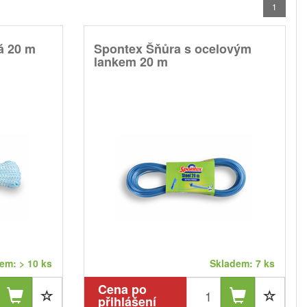
1
á 20 m
Spontex Šňůra s ocelovým
lankem 20 m
em: > 10 ks
Skladem: 7 ks
Cena po
přihlášení