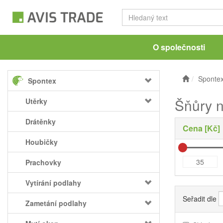
O společnosti
Sponte
Spontex
Šňůry n
Utěrky
Drátěnky
Cena [Kč]
Houbičky
Prachovky
Vytírání podlahy
Seřadit dle
Zametání podlahy