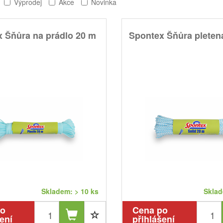
Výprodej
Akce
Novinka
 Šňůra na prádlo 20 m
Spontex Šňůra pleten
Skladem: > 10 ks
Sklad
po
Cena po
ení
přihlášení