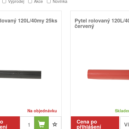
Výprodej
Akce
Novinka
olovaný 120L/40my 25ks
Pytel rolovaný 120L/
červený
Na objednávku
Skladem
po
Cena po
Ví
ení
přihlášení