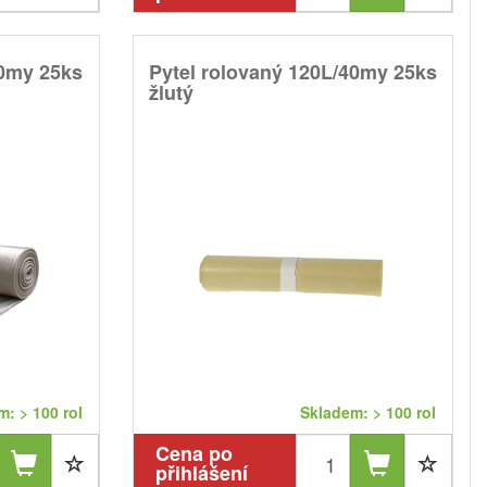
40my 25ks
Pytel rolovaný 120L/40my 25ks
žlutý
: > 100 rol
Skladem: > 100 rol
Cena po
přihlášení