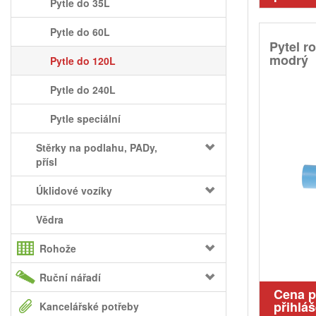
Pytle do 35L
Pytle do 60L
Pytel r
modrý
Pytle do 120L
Pytle do 240L
Pytle speciální
Stěrky na podlahu, PADy,
přísl
Úklidové vozíky
Vědra
Rohože
Ruční nářadí
Cena 
přihláš
Kancelářské potřeby