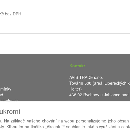
 Kč bez DPH
Kontakt
AVIS TRADE s.r.o.
Tovární 500 (areál Libereckých k
dmínky
Hölter)
ád
468 02 Rychnov u Jablonce nad
d smlouvy
IČ: 287 16 248
oukromí
DIČ: CZ28716248
. Na základě Vašeho chování na webu personalizujeme jeho obsah
y. Kliknutím na tlačítko „Akceptuji“ souhlasíte také s využíváním coo