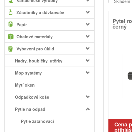
Kartáčnické výrobky
Skladem
Zásobníky a dávkovače
Pytel r
Papír
černý
Obalové materiály
Vybavení pro úklid
Hadry, houbičky, utěrky
Mop systémy
Mytí oken
Odpadkové koše
Pytle na odpad
Pytle zatahovací
Cena 
přihláš