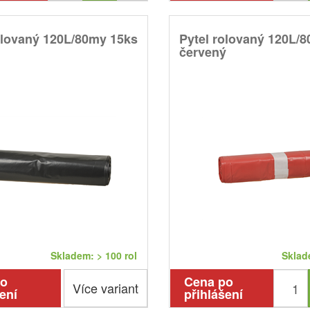
olovaný 120L/80my 15ks
Pytel rolovaný 120L/
červený
Skladem: > 100 rol
Sklade
po
Cena po
Více variant
ení
přihlášení