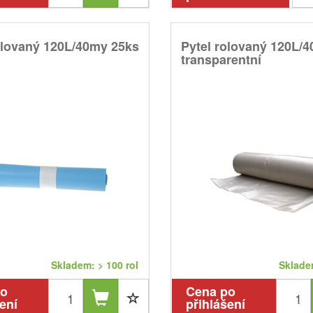
olovaný 120L/40my 25ks
Pytel rolovaný 120L/
transparentní
Skladem: > 100 rol
Skladem
po
Cena po
ení
přihlášení