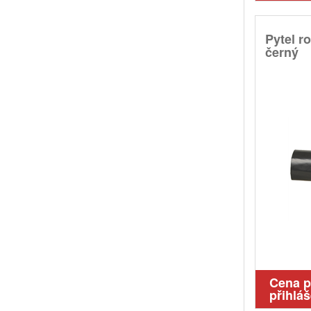
Pytel r
černý
Cena 
přihláš