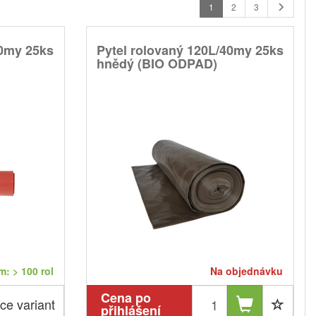
1
2
3
40my 25ks
Pytel rolovaný 120L/40my 25ks
hnědý (BIO ODPAD)
: > 100 rol
Na objednávku
Cena po
ce variant
přihlášení