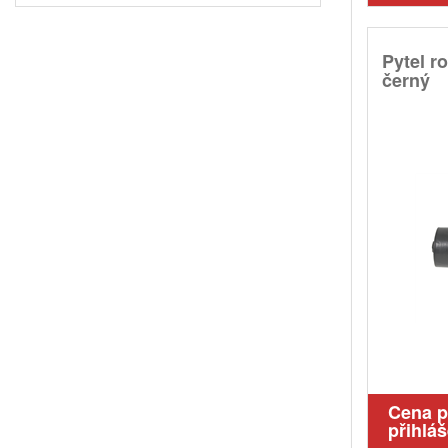
Pytel r
černý
Cena 
přihláš