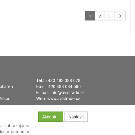
1
2
3
Tel.: +420 483 388 078
otláren
Fax: +420 483 034 590
E-mail:
info@avistrade.cz
 Nisou
Web:
www.avistrade.cz
Akceptuji
Nastavit
 a zobrazujeme
kies a předáním