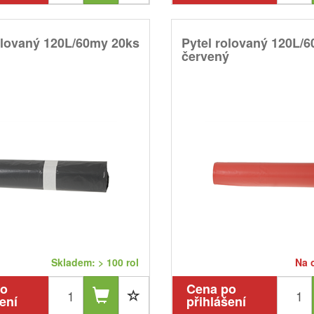
olovaný 120L/60my 20ks
Pytel rolovaný 120L/
červený
Skladem: > 100 rol
Na 
po
Cena po
ení
přihlášení