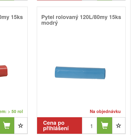
80my 15ks
Pytel rolovaný 120L/80my 15ks
modrý
m: > 50 rol
Na objednávku
Cena po
přihlášení