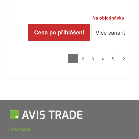
Na objednávku
Cena po přihlášení
Více variant
1
2
3
4
5
Informace