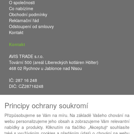
O společnosti
Co nabízíme
Obchodní podmínky
Reklamační řád
Odstoupení od smlouvy
Kontakt
Kontakt
AVIS TRADE s.r.o.
Tovární 500 (areál Libereckých kotláren Hölter)
468 02 Rychnov u Jablonce nad Nisou
IČ: 287 16 248
DIČ: CZ28716248
Tel.: +420 483 388 078
Principy ochrany soukromí
Fax: +420 483 034 590
E-mail:
info@avistrade.cz
Přizpůsobujeme se Vám na míru. Na základě Vašeho chování na
Web:
www.avistrade.cz
webu personalizujeme jeho obsah a zobrazujeme Vám relevantní
nabídky a produkty. Kliknutím na tlačítko „Akceptuji“ souhlasíte
také s využíváním cookies a předáním údajů o chování na webu