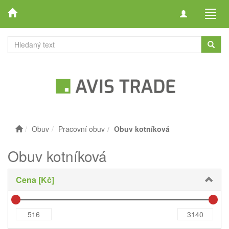
Toggle
Toggl
navigation
navig
Obuv
Pracovní obuv
Obuv kotníková
Obuv kotníková
Cena [Kč]