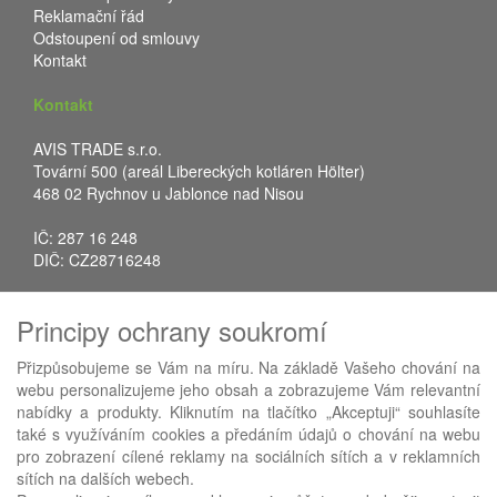
Reklamační řád
Odstoupení od smlouvy
Kontakt
Kontakt
AVIS TRADE s.r.o.
Tovární 500 (areál Libereckých kotláren Hölter)
468 02 Rychnov u Jablonce nad Nisou
IČ: 287 16 248
DIČ: CZ28716248
Tel.: +420 483 388 078
Principy ochrany soukromí
Fax: +420 483 034 590
E-mail:
info@avistrade.cz
Přizpůsobujeme se Vám na míru. Na základě Vašeho chování na
Web:
www.avistrade.cz
webu personalizujeme jeho obsah a zobrazujeme Vám relevantní
nabídky a produkty. Kliknutím na tlačítko „Akceptuji“ souhlasíte
také s využíváním cookies a předáním údajů o chování na webu
pro zobrazení cílené reklamy na sociálních sítích a v reklamních
sítích na dalších webech.