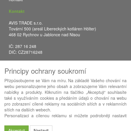
Kontakt
AVIS TRADE s.r.o.
Tovární 500 (areál Libereckých kotláren Hölter)
468 02 Rychnov u Jablonce nad Nisou
IČ: 287 16 248
DIČ: CZ28716248
Tel.: +420 483 388 078
Principy ochrany soukromí
Fax: +420 483 034 590
E-mail:
info@avistrade.cz
Přizpůsobujeme se Vám na míru. Na základě Vašeho chování na
Web:
www.avistrade.cz
webu personalizujeme jeho obsah a zobrazujeme Vám relevantní
nabídky a produkty. Kliknutím na tlačítko „Akceptuji“ souhlasíte
také s využíváním cookies a předáním údajů o chování na webu
pro zobrazení cílené reklamy na sociálních sítích a v reklamních
sítích na dalších webech.
Používáme
ABRA eShop
- nejlepší řešení e-commerce pro náš
Personalizaci a cílenou reklamu si můžete podrobněji nastavit
procesní informační systém
FLORES
.
nebo kdykoli vypnout po kliknutí na tlačítko „Nastavit“.
Akceptuji
Nastavit