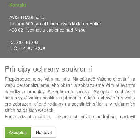
Kontakt
AVIS TRADE s.r.o.
Tovární 500 (areál Libereckých kotláren Hölter)
468 02 Rychnov u Jablonce nad Nisou
IČ: 287 16 248
DIČ: CZ28716248
Tel.: +420 483 388 078
Principy ochrany soukromí
Fax: +420 483 034 590
E-mail:
info@avistrade.cz
Přizpůsobujeme se Vám na míru. Na základě Vašeho chování na
Web:
www.avistrade.cz
webu personalizujeme jeho obsah a zobrazujeme Vám relevantní
nabídky a produkty. Kliknutím na tlačítko „Akceptuji“ souhlasíte
také s využíváním cookies a předáním údajů o chování na webu
pro zobrazení cílené reklamy na sociálních sítích a v reklamních
sítích na dalších webech.
Používáme
ABRA eShop
- nejlepší řešení e-commerce pro náš
Personalizaci a cílenou reklamu si můžete podrobněji nastavit
procesní informační systém
FLORES
.
nebo kdykoli vypnout po kliknutí na tlačítko „Nastavit“.
Akceptuji
Nastavit