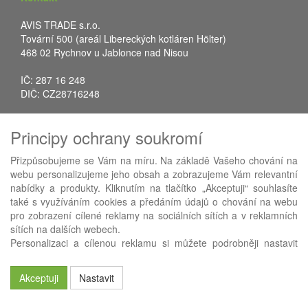
AVIS TRADE s.r.o.
Tovární 500 (areál Libereckých kotláren Hölter)
468 02 Rychnov u Jablonce nad Nisou
IČ: 287 16 248
DIČ: CZ28716248
Tel.: +420 483 388 078
Principy ochrany soukromí
Fax: +420 483 034 590
E-mail:
info@avistrade.cz
Přizpůsobujeme se Vám na míru. Na základě Vašeho chování na
Web:
www.avistrade.cz
webu personalizujeme jeho obsah a zobrazujeme Vám relevantní
nabídky a produkty. Kliknutím na tlačítko „Akceptuji“ souhlasíte
také s využíváním cookies a předáním údajů o chování na webu
pro zobrazení cílené reklamy na sociálních sítích a v reklamních
sítích na dalších webech.
Používáme
ABRA eShop
- nejlepší řešení e-commerce pro náš
Personalizaci a cílenou reklamu si můžete podrobněji nastavit
procesní informační systém
FLORES
.
nebo kdykoli vypnout po kliknutí na tlačítko „Nastavit“.
Akceptuji
Nastavit