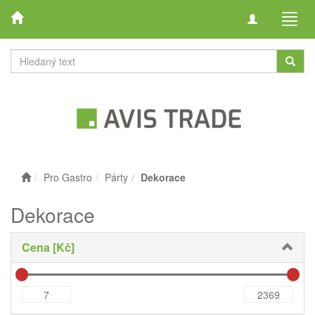
Toggle
Toggl
navigation
navig
Pro Gastro
Párty
Dekorace
Dekorace
Cena [Kč]