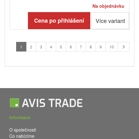
Na objednávku
Cena po přihlášení
Více variant
1
2
3
4
5
6
7
8
9
10
Informace
O společnosti
Co nabízíme