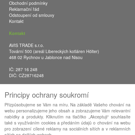
Obchodní podmínky
Reklamační řád
Odstoupení od smlouvy
Kontakt
Kontakt
AVIS TRADE s.r.o.
Tovární 500 (areál Libereckých kotláren Hölter)
468 02 Rychnov u Jablonce nad Nisou
IČ: 287 16 248
DIČ: CZ28716248
Tel.: +420 483 388 078
Principy ochrany soukromí
Fax: +420 483 034 590
E-mail:
info@avistrade.cz
Přizpůsobujeme se Vám na míru. Na základě Vašeho chování na
Web:
www.avistrade.cz
webu personalizujeme jeho obsah a zobrazujeme Vám relevantní
nabídky a produkty. Kliknutím na tlačítko „Akceptuji“ souhlasíte
také s využíváním cookies a předáním údajů o chování na webu
pro zobrazení cílené reklamy na sociálních sítích a v reklamních
sítích na dalších webech.