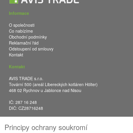
Informace
O společnosti
Co nabízíme
Obchodní podmínky
Reklamační řád
Odstoupení od smlouvy
Kontakt
Kontakt
AVIS TRADE s.r.o.
Tovární 500 (areál Libereckých kotláren Hölter)
468 02 Rychnov u Jablonce nad Nisou
IČ: 287 16 248
DIČ: CZ28716248
Tel.: +420 483 388 078
Principy ochrany soukromí
Fax: +420 483 034 590