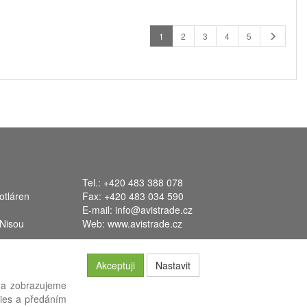
1
2
3
4
5
Tel.: +420 483 388 078
otláren
Fax: +420 483 034 590
E-mail:
info@avistrade.cz
 Nisou
Web:
www.avistrade.cz
Akceptuji
Nastavit
 a zobrazujeme
kies a předáním