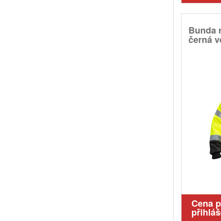
Bunda 
černá ve
Cena 
přihláš