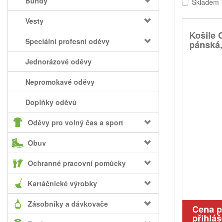
Bundy
Skladem
Vesty
Košile 
Speciální profesní oděvy
pánská,
Jednorázové oděvy
Nepromokavé oděvy
Doplňky oděvů
Oděvy pro volný čas a sport
Obuv
Ochranné pracovní pomůcky
Kartáčnické výrobky
Zásobníky a dávkovače
Cena 
přihláš