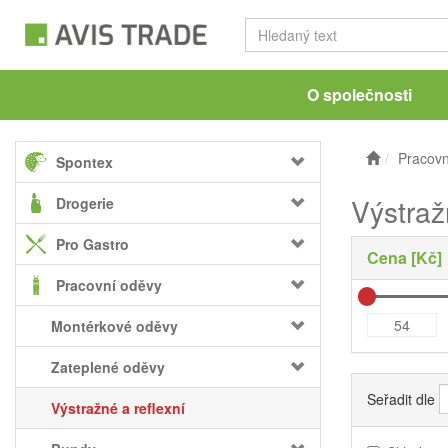
O společnosti
Pracovn
Spontex
Výstraž
Drogerie
Pro Gastro
Cena [Kč]
Pracovní oděvy
Montérkové oděvy
Zateplené oděvy
Seřadit dle
Výstražné a reflexní