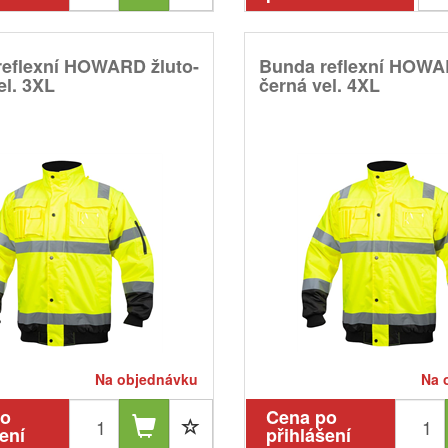
reflexní HOWARD žluto-
Bunda reflexní HOWA
el. 3XL
černá vel. 4XL
Na objednávku
Na 
po
Cena po
ení
přihlášení