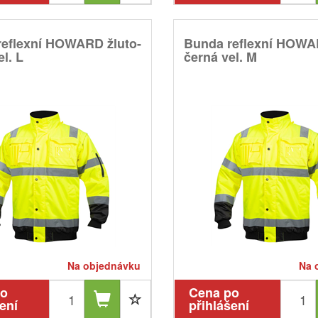
reflexní HOWARD žluto-
Bunda reflexní HOWA
l. L
černá vel. M
Na objednávku
Na 
po
Cena po
ení
přihlášení