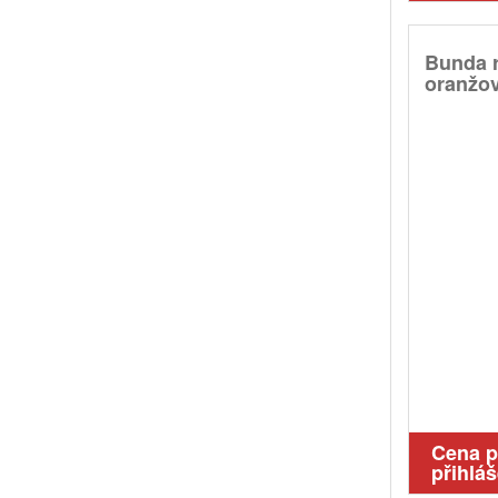
Bunda r
oranžov
Cena 
přihláš