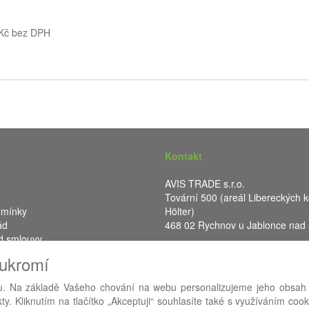
 Kč bez DPH
Kontakt
AVIS TRADE s.r.o.
Tovární 500 (areál Libereckých k
dmínky
Hölter)
ád
468 02 Rychnov u Jablonce nad
d smlouvy
IČ: 287 16 248
oukromí
DIČ: CZ28716248
. Na základě Vašeho chování na webu personalizujeme jeho obsah
y. Kliknutím na tlačítko „Akceptuji“ souhlasíte také s využíváním coo