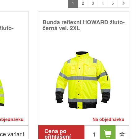
1
2
3
4
5
Bunda reflexní HOWARD žluto-
žluto-
černá vel. 2XL
objednávku
Na objednávku
Cena po
ce variant
přihlášení