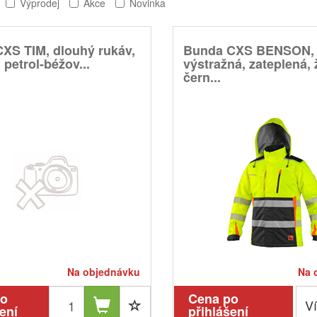
Výprodej
Akce
Novinka
CXS TIM, dlouhý rukáv,
Bunda CXS BENSON,
 petrol-béžov...
výstražná, zateplená, 
čern...
Na objednávku
Na 
po
Cena po
Ví
ení
přihlášení