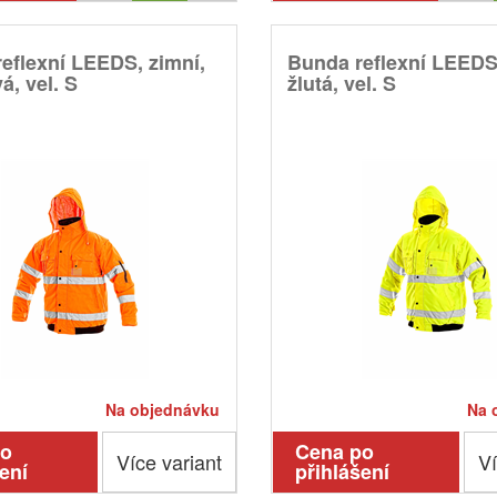
eflexní LEEDS, zimní,
Bunda reflexní LEEDS,
á, vel. S
žlutá, vel. S
Na objednávku
Na 
po
Cena po
Více variant
Ví
ení
přihlášení