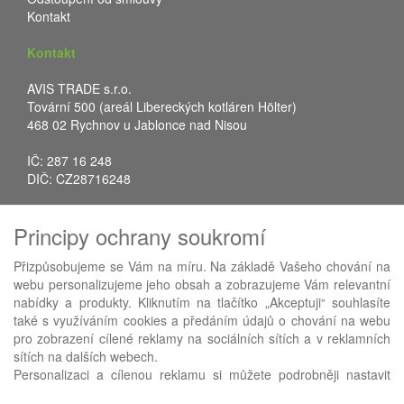
Kontakt
Kontakt
AVIS TRADE s.r.o.
Tovární 500 (areál Libereckých kotláren Hölter)
468 02 Rychnov u Jablonce nad Nisou
IČ: 287 16 248
DIČ: CZ28716248
Tel.: +420 483 388 078
Principy ochrany soukromí
Fax: +420 483 034 590
E-mail:
info@avistrade.cz
Přizpůsobujeme se Vám na míru. Na základě Vašeho chování na
Web:
www.avistrade.cz
webu personalizujeme jeho obsah a zobrazujeme Vám relevantní
nabídky a produkty. Kliknutím na tlačítko „Akceptuji“ souhlasíte
také s využíváním cookies a předáním údajů o chování na webu
pro zobrazení cílené reklamy na sociálních sítích a v reklamních
sítích na dalších webech.
Používáme
ABRA eShop
- nejlepší řešení e-commerce pro náš
Personalizaci a cílenou reklamu si můžete podrobněji nastavit
procesní informační systém
FLORES
.
nebo kdykoli vypnout po kliknutí na tlačítko „Nastavit“.