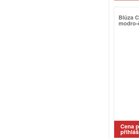
Blůza 
modro-č
Cena 
přihláš