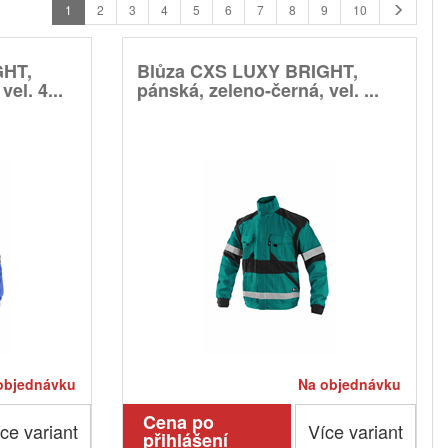
1
2
3
4
5
6
7
8
9
10
GHT,
Blůza CXS LUXY BRIGHT,
el. 4...
pánská, zeleno-černá, vel. ...
objednávku
Na objednávku
Cena po
ce variant
Více variant
přihlášení