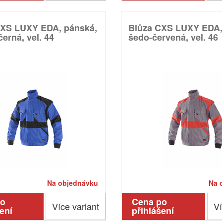
CXS LUXY EDA, pánská,
Blůza CXS LUXY EDA,
erná, vel. 44
šedo-červená, vel. 46
Na objednávku
Na 
po
Cena po
Více variant
Ví
ení
přihlášení