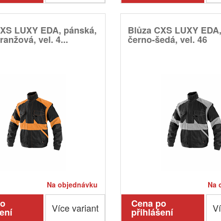
CXS LUXY EDA, pánská,
Blůza CXS LUXY EDA,
anžová, vel. 4...
černo-šedá, vel. 46
Na objednávku
Na 
po
Cena po
Více variant
Ví
ení
přihlášení