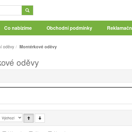
Co nabízíme
Obchodní podmínky
Reklamační
í oděvy
Montérkové oděvy
kové oděvy