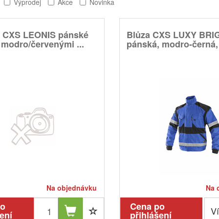
Výprodej
Akce
Novinka
y CXS LEONIS pánské
Blůza CXS LUXY BRI
 modro/červenými ...
pánská, modro-černá, v
Na objednávku
Na 
po
Cena po
Ví
ení
přihlášení