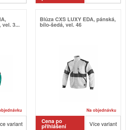
NA,
Blůza CXS LUXY EDA, pánská,
vel. 3...
bílo-šedá, vel. 46
objednávku
Na objednávku
Cena po
ce variant
Více variant
přihlášení