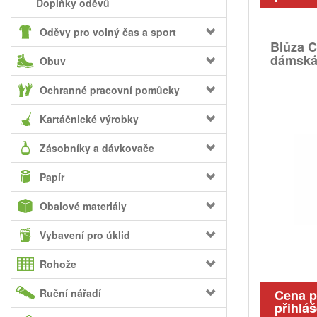
Doplňky oděvů
Oděvy pro volný čas a sport
Blůza 
dámská,
Obuv
Ochranné pracovní pomůcky
Kartáčnické výrobky
Zásobníky a dávkovače
Papír
Obalové materiály
Vybavení pro úklid
Rohože
Ruční nářadí
Cena 
přihláš