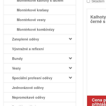
Montérkové kalhoty s laclem
Skladem
Montérkové kraťasy
Kalhot
Montérkové vesty
černé s
Montérkové kombinézy
Zateplené oděvy
Výstražné a reflexní
Bundy
Vesty
Speciální profesní oděvy
Jednorázové oděvy
Nepromokavé oděvy
Cena 
přihláš