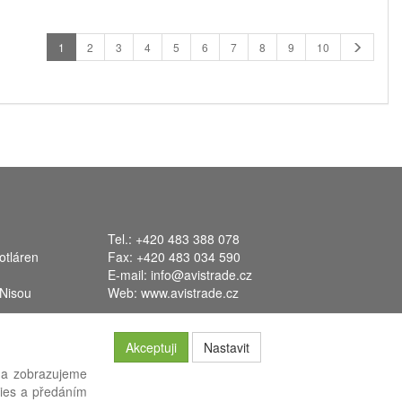
1
2
3
4
5
6
7
8
9
10
Tel.: +420 483 388 078
otláren
Fax: +420 483 034 590
E-mail:
info@avistrade.cz
 Nisou
Web:
www.avistrade.cz
Akceptuji
Nastavit
 a zobrazujeme
kies a předáním