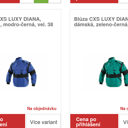
CXS LUXY DIANA,
Blůza CXS LUXY DIA
 modro-černá, vel. 38
dámská, zeleno-černá, 
Na objednávku
Na 
po
Cena po
Více variant
Ví
ení
přihlášení