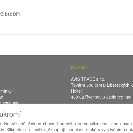
 Kč bez DPH
Kontakt
AVIS TRADE s.r.o.
Tovární 500 (areál Libereckých k
dmínky
Hölter)
ád
468 02 Rychnov u Jablonce nad
d smlouvy
IČ: 287 16 248
oukromí
DIČ: CZ28716248
. Na základě Vašeho chování na webu personalizujeme jeho obsah
y. Kliknutím na tlačítko „Akceptuji“ souhlasíte také s využíváním coo