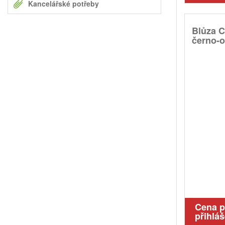
Kancelářské potřeby
Blůza 
černo-or
Cena 
přihláš