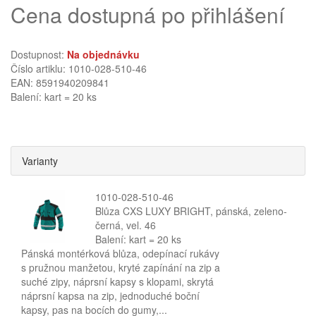
Cena dostupná po přihlášení
Dostupnost:
Na objednávku
Číslo artiklu: 1010-028-510-46
EAN: 8591940209841
Balení: kart = 20 ks
Varianty
1010-028-510-46
Blůza CXS LUXY BRIGHT, pánská, zeleno-
černá, vel. 46
Balení: kart = 20 ks
Pánská montérková blůza, odepínací rukávy
s pružnou manžetou, kryté zapínání na zip a
suché zipy, náprsní kapsy s klopami, skrytá
náprsní kapsa na zip, jednoduché boční
kapsy, pas na bocích do gumy,...