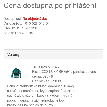
Cena dostupná po přihlášení
Dostupnost:
Na objednávku
Číslo artiklu: 1010-028-510-54
EAN: 8591940209926
Balení: kart = 20 ks
Varianty
1010-028-510-46
Blůza CXS LUXY BRIGHT, pánská, zeleno-
černá, vel. 46
Balení: kart = 20 ks
Pánská montérková blůza, odepínací rukávy
s pružnou manžetou, kryté zapínání na zip a
suché zipy, náprsní kapsy s klopami, skrytá
náprsní kapsa na zip, jednoduché boční
kapsy, pas na bocích do gumy,...