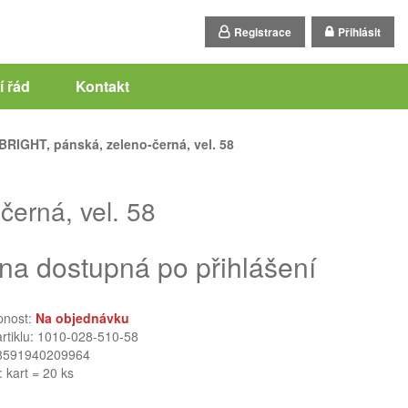
Registrace
Přihlásit
 řád
Kontakt
RIGHT, pánská, zeleno-černá, vel. 58
erná, vel. 58
na dostupná po přihlášení
pnost:
Na objednávku
artiklu: 1010-028-510-58
8591940209964
: kart = 20 ks