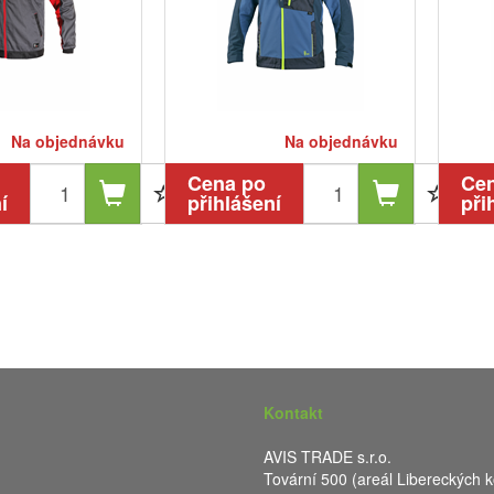
Na objednávku
Na objednávku
Cena po
Ce
í
přihlášení
při
Kontakt
AVIS TRADE s.r.o.
Tovární 500 (areál Libereckých k