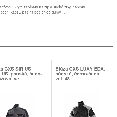
žetou, kryté zapínání na zip a suché zipy, náprsní
 boční kapsy, pas na bocích do gumy,...
za CXS SIRIUS
Blůza CXS LUXY EDA,
IUS, pánská, šedo-
pánská, černo-šedá,
žová, ve...
vel. 48