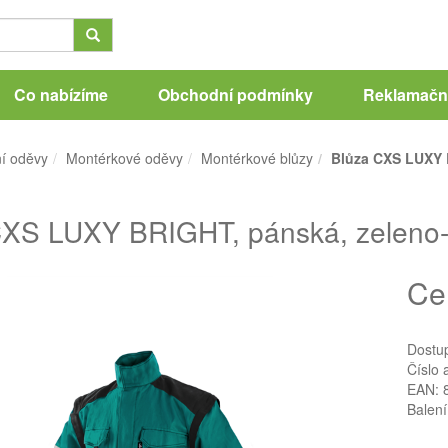
Co nabízíme
Obchodní podmínky
Reklamační
í oděvy
Montérkové oděvy
Montérkové blůzy
Blůza CXS LUXY B
XS LUXY BRIGHT, pánská, zeleno-č
Ce
Dostu
Číslo 
EAN: 
Balení