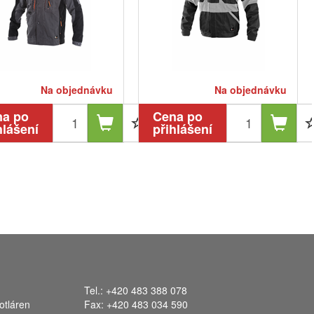
Na objednávku
Na objednávku
na po
Cena po
hlášení
přihlášení
Tel.: +420 483 388 078
otláren
Fax: +420 483 034 590