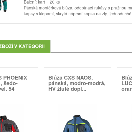
Balení: kart = 20 ks
Pánská montérková blůza, odepínací rukávy s pružnou man
kapsy s klopami, skrytá náprsní kapsa na zip, jednoduché
ZBOŽÍ V KATEGORII
S PHOENIX
Blůza CXS NAOS,
Blů
 šedo-
pánská, modro-modrá,
LUC
el. 54
HV žluté dopl...
oran