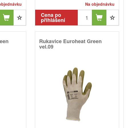
objednávku
Na objednávku
Cena po
přihlášení
reen
Rukavice Euroheat Green
vel.09