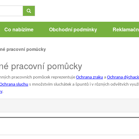
Co nabízíme
Obchodní podmínky
Reklamační
né pracovní pomůcky
né pracovní pomůcky
anných pracovních pomůcek reprezentuje
Ochrana zraku
a
Ochrana dýchacíc
Ochrana sluchu
s množstvím sluchátek a špuntů i v různých odvětvích využi
v
.