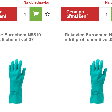
Na objednávku
Na 
po
Cena po
ení
přihlášení
ce Eurochem N5510
Rukavice Eurochem 
roti chemii vel.07
nitril proti chemii vel.