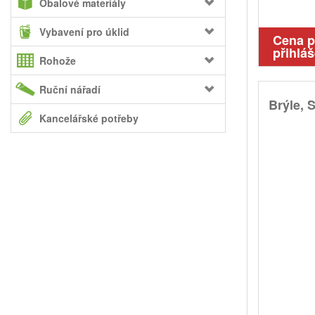
Obalové materiály
Vybavení pro úklid
Cena 
přihláš
Rohože
Ruční nářadí
Brýle, S
Kancelářské potřeby