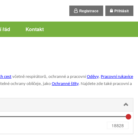
Registrace
Přihlásit
 řád
Kontakt
h cest
včetně respirátorů, ochranné a pracovní
Oděvy
,
Pracovní rukavice
telné ochrany obličeje, jako
Ochranné štíty
. Najdete zde také pracovní a