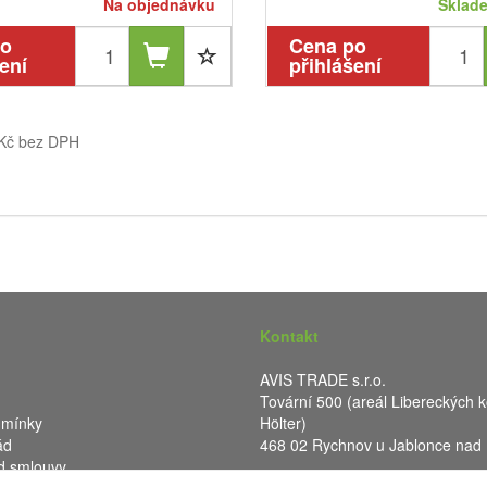
Na objednávku
Sklade
po
Cena po
ení
přihlášení
 Kč bez DPH
Kontakt
AVIS TRADE s.r.o.
Tovární 500 (areál Libereckých k
dmínky
Hölter)
ád
468 02 Rychnov u Jablonce nad
d smlouvy