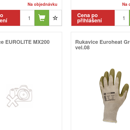
Na objednávku
Na 
po
Cena po
ení
přihlášení
ce EUROLITE MX200
Rukavice Euroheat G
vel.08