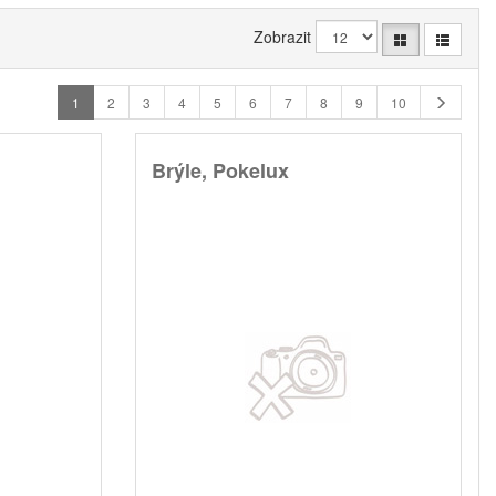
Zobrazit
1
2
3
4
5
6
7
8
9
10
Brýle, Pokelux