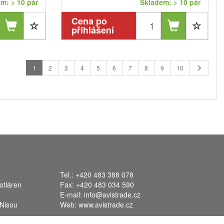
m: > 10 pár
Skladem: > 10 pár
Cena po
přihlášení
1
2
3
4
5
6
7
8
9
10
Tel.: +420 483 388 078
otláren
Fax: +420 483 034 590
E-mail:
info@avistrade.cz
 Nisou
Web:
www.avistrade.cz