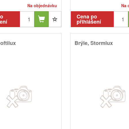
Na objednávku
Na 
po
Cena po
ení
přihlášení
oftilux
Brýle, Stormlux