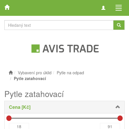
Toggle
Toggl
navigation
navig
Vybavení pro úklid
Pytle na odpad
Pytle zatahovací
Pytle zatahovací
Cena [Kč]