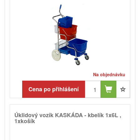
Na objednávku
Cena po přihlášení
Úklidový vozík KASKÁDA - kbelík 1x6L ,
1xkošík