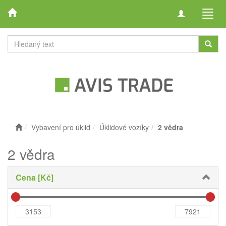
Toggle
Toggl
navigation
navig
Vybavení pro úklid
Úklidové vozíky
2 vědra
2 vědra
Cena [Kč]