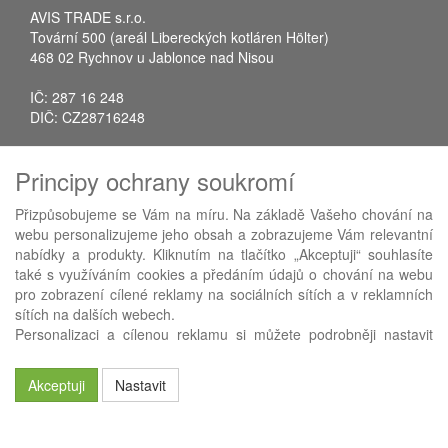
AVIS TRADE s.r.o.
Tovární 500 (areál Libereckých kotláren Hölter)
468 02 Rychnov u Jablonce nad Nisou
IČ: 287 16 248
DIČ: CZ28716248
Tel.: +420 483 388 078
Principy ochrany soukromí
Fax: +420 483 034 590
E-mail:
info@avistrade.cz
Přizpůsobujeme se Vám na míru. Na základě Vašeho chování na
Web:
www.avistrade.cz
webu personalizujeme jeho obsah a zobrazujeme Vám relevantní
nabídky a produkty. Kliknutím na tlačítko „Akceptuji“ souhlasíte
také s využíváním cookies a předáním údajů o chování na webu
pro zobrazení cílené reklamy na sociálních sítích a v reklamních
sítích na dalších webech.
Používáme
ABRA eShop
- nejlepší řešení e-commerce pro náš
Personalizaci a cílenou reklamu si můžete podrobněji nastavit
procesní informační systém
FLORES
.
nebo kdykoli vypnout po kliknutí na tlačítko „Nastavit“.
Akceptuji
Nastavit