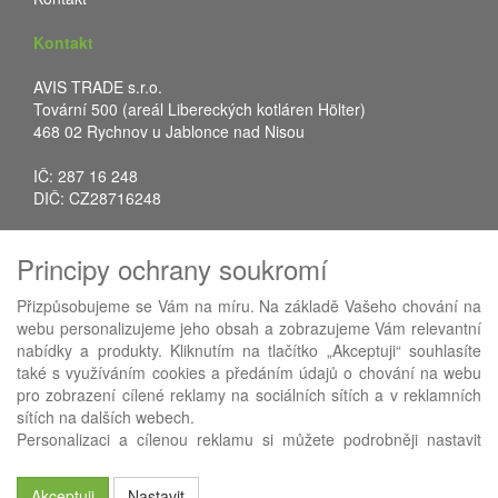
Kontakt
AVIS TRADE s.r.o.
Tovární 500 (areál Libereckých kotláren Hölter)
468 02 Rychnov u Jablonce nad Nisou
IČ: 287 16 248
DIČ: CZ28716248
Tel.: +420 483 388 078
Principy ochrany soukromí
Fax: +420 483 034 590
E-mail:
info@avistrade.cz
Přizpůsobujeme se Vám na míru. Na základě Vašeho chování na
Web:
www.avistrade.cz
webu personalizujeme jeho obsah a zobrazujeme Vám relevantní
nabídky a produkty. Kliknutím na tlačítko „Akceptuji“ souhlasíte
také s využíváním cookies a předáním údajů o chování na webu
pro zobrazení cílené reklamy na sociálních sítích a v reklamních
sítích na dalších webech.
Používáme
ABRA eShop
- nejlepší řešení e-commerce pro náš
Personalizaci a cílenou reklamu si můžete podrobněji nastavit
procesní informační systém
FLORES
.
nebo kdykoli vypnout po kliknutí na tlačítko „Nastavit“.
Akceptuji
Nastavit