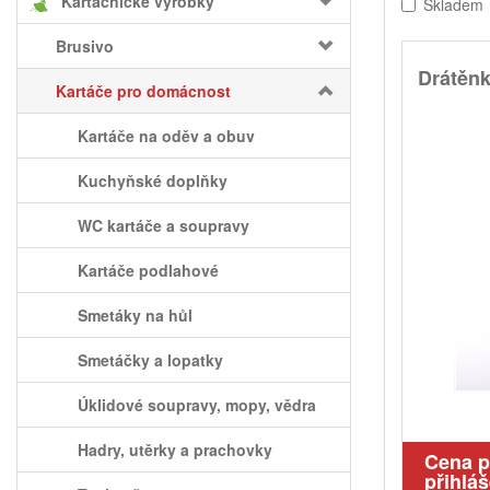
Kartáčnické výrobky
Skladem
Brusivo
Drátěnk
Kartáče pro domácnost
Kartáče na oděv a obuv
Kuchyňské doplňky
WC kartáče a soupravy
Kartáče podlahové
Smetáky na hůl
Smetáčky a lopatky
Úklidové soupravy, mopy, vědra
Hadry, utěrky a prachovky
Cena 
přihláš