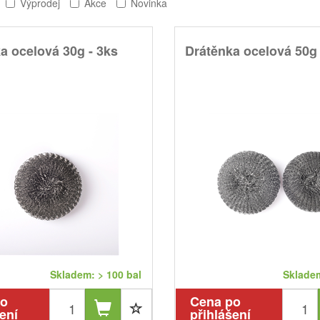
Výprodej
Akce
Novinka
a ocelová 30g - 3ks
Drátěnka ocelová 50g
Skladem: > 100 bal
Skladem
po
Cena po
ení
přihlášení