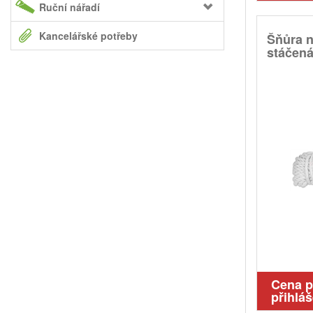
Ruční nářadí
Kancelářské potřeby
Šňůra 
stáčen
Cena 
přihláš