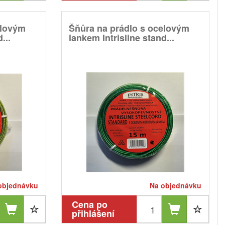
elovým
Šňůra na prádlo s ocelovým
...
lankem Intrisline stand...
objednávku
Na objednávku
Cena po
přihlášení