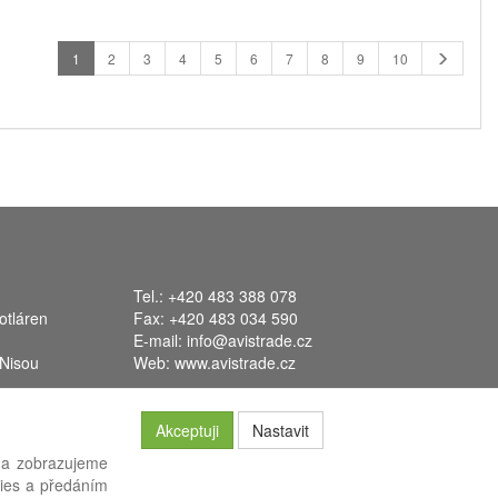
1
2
3
4
5
6
7
8
9
10
Tel.: +420 483 388 078
otláren
Fax: +420 483 034 590
E-mail:
info@avistrade.cz
 Nisou
Web:
www.avistrade.cz
Akceptuji
Nastavit
 a zobrazujeme
kies a předáním