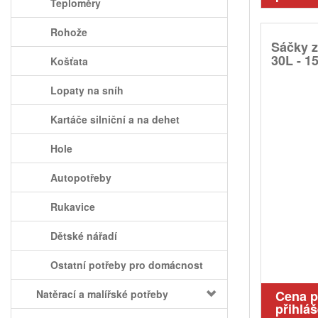
Teploměry
Rohože
Sáčky z
30L - 1
Košťata
Lopaty na sníh
Kartáče silniční a na dehet
Hole
Autopotřeby
Rukavice
Dětské nářadí
Ostatní potřeby pro domácnost
Natěrací a malířské potřeby
Cena 
přihláš