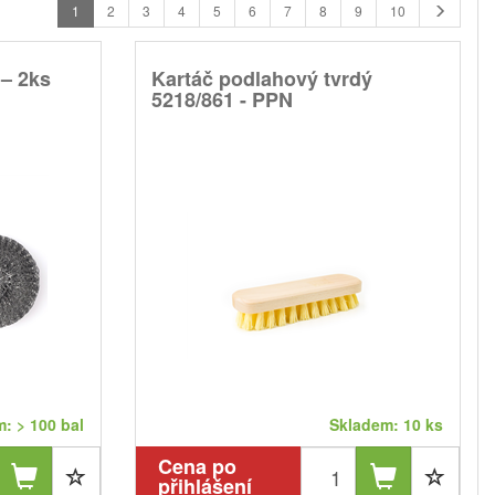
1
2
3
4
5
6
7
8
9
10
 – 2ks
Kartáč podlahový tvrdý
5218/861 - PPN
: > 100 bal
Skladem: 10 ks
Cena po
přihlášení