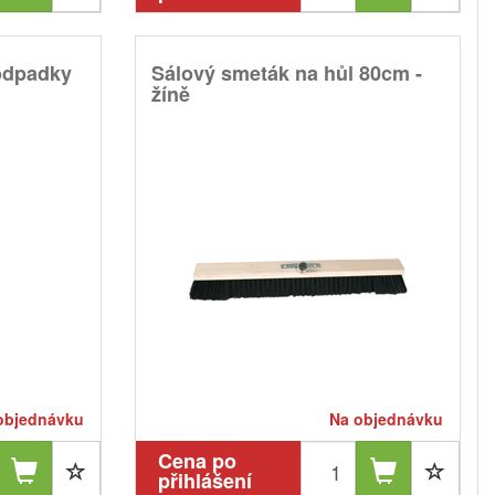
odpadky
Sálový smeták na hůl 80cm -
žíně
objednávku
Na objednávku
Cena po
přihlášení