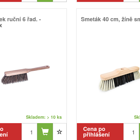
k ruční 6 řad. -
Smeták 40 cm, žíně s
x
Skladem: > 10 ks
Sk
po
Cena po
ení
přihlášení