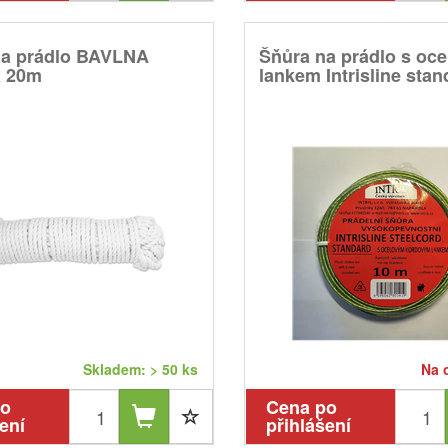
na prádlo BAVLNA
Šňůra na prádlo s oc
á 20m
lankem Intrisline stand
Skladem: > 50 ks
Na 
po
Cena po
ení
přihlášení