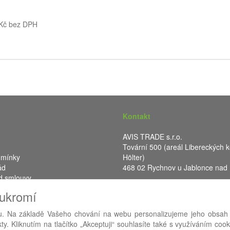
 Kč bez DPH
Kontakt
AVIS TRADE s.r.o.
Tovární 500 (areál Libereckých k
dmínky
Hölter)
ád
468 02 Rychnov u Jablonce nad
d smlouvy
IČ: 287 16 248
oukromí
DIČ: CZ28716248
. Na základě Vašeho chování na webu personalizujeme jeho obsah
y. Kliknutím na tlačítko „Akceptuji“ souhlasíte také s využíváním coo