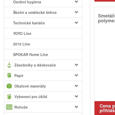
Osobní hygiena
Školní a umělecké štětce
Smetáče
polyme
Technické kartáče
YOYO Line
2010 Line
SPOKAR Home Line
Zásobníky a dávkovače
Papír
Obalové materiály
Vybavení pro úklid
Cena 
Rohože
přihláš