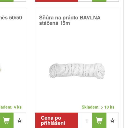
měs 50/50
Šňůra na prádlo BAVLNA
stáčená 15m
ladem: 4 ks
Skladem: > 10 ks
Cena po
přihlášení