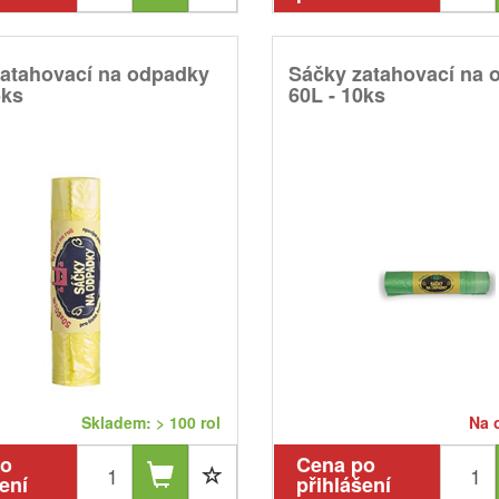
atahovací na odpadky
Sáčky zatahovací na 
5ks
60L - 10ks
Skladem: > 100 rol
Na 
po
Cena po
ení
přihlášení