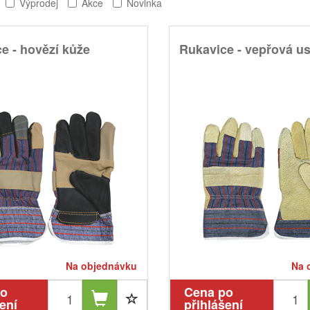
Výprodej
Akce
Novinka
e - hovězí kůže
Rukavice - vepřová u
Na objednávku
Na 
po
Cena po
ení
přihlášení