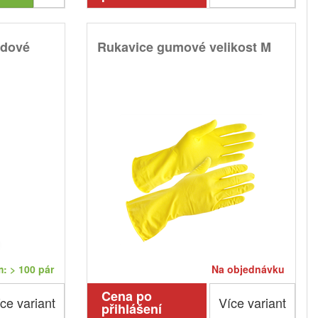
idové
Rukavice gumové velikost M
: > 100 pár
Na objednávku
Cena po
ce variant
Více variant
přihlášení