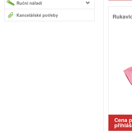
Ruční nářadí
Kancelářské potřeby
Rukavi
Cena 
přihláš