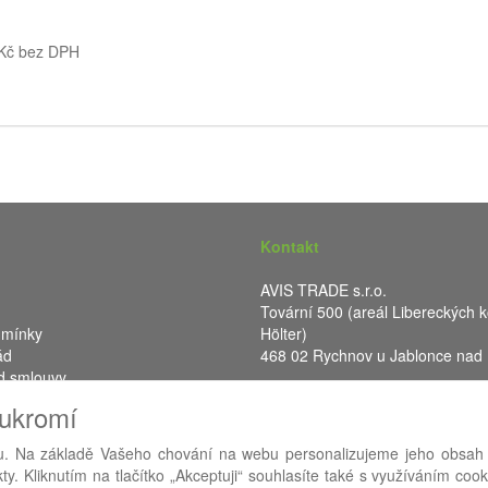
 Kč bez DPH
Kontakt
AVIS TRADE s.r.o.
Tovární 500 (areál Libereckých k
dmínky
Hölter)
ád
468 02 Rychnov u Jablonce nad
d smlouvy
IČ: 287 16 248
oukromí
DIČ: CZ28716248
. Na základě Vašeho chování na webu personalizujeme jeho obsah
y. Kliknutím na tlačítko „Akceptuji“ souhlasíte také s využíváním coo