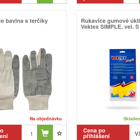
e bavlna s terčíky
Rukavice gumové úkl
Vektex SIMPLE, vel. S
Na objednávku
Skladem
po
Cena po
Ví
ení
přihlášení