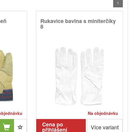
1
seň
Rukavice bavlna s miniterčíky
8
objednávku
Na objednávku
Cena po
Více variant
přihlášení