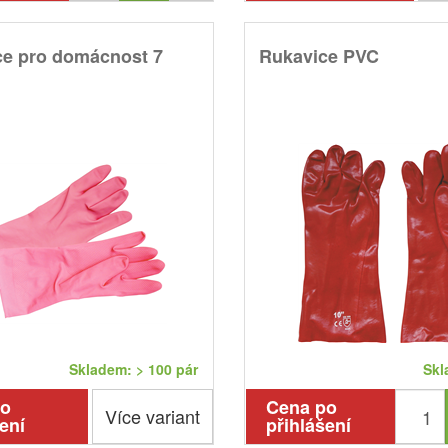
ce pro domácnost 7
Rukavice PVC
Skladem: > 100 pár
Skl
po
Cena po
Více variant
ení
přihlášení