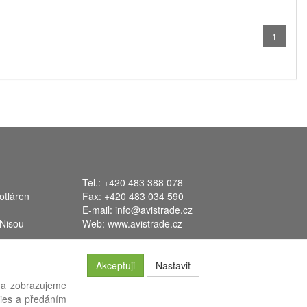
1
Tel.: +420 483 388 078
otláren
Fax: +420 483 034 590
E-mail:
info@avistrade.cz
 Nisou
Web:
www.avistrade.cz
Akceptuji
Nastavit
 a zobrazujeme
kies a předáním