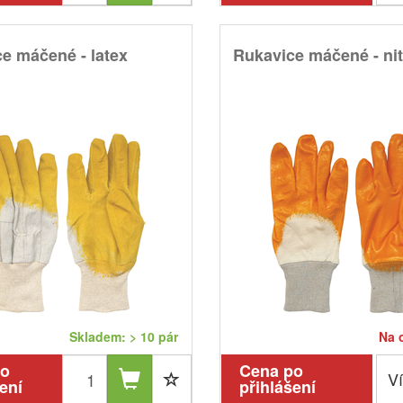
e máčené - latex
Rukavice máčené - nitr
Skladem: > 10 pár
Na 
po
Cena po
Ví
ení
přihlášení