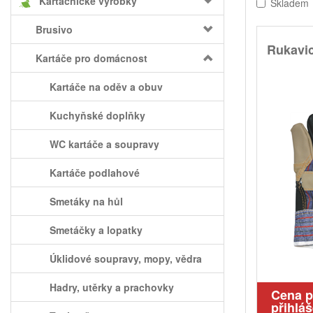
Kartáčnické výrobky
Skladem
Brusivo
Rukavic
Kartáče pro domácnost
Kartáče na oděv a obuv
Kuchyňské doplňky
WC kartáče a soupravy
Kartáče podlahové
Smetáky na hůl
Smetáčky a lopatky
Úklidové soupravy, mopy, vědra
Hadry, utěrky a prachovky
Cena 
přihláš