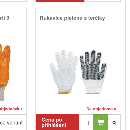
il 9
Rukavice pletené s terčíky
objednávku
Na objednávku
Cena po
ce variant
přihlášení