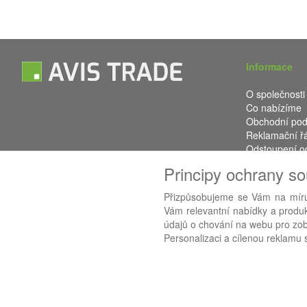
Informace
O společnosti
Co nabízíme
Obchodní po
Reklamační ř
Odstoupení o
Kontakt
Principy ochrany s
Přizpůsobujeme se Vám na míru
Vám relevantní nabídky a produkt
údajů o chování na webu pro zobr
Používáme
AB
Personalizaci a cílenou reklamu s