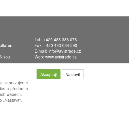
Tel.: +420 483 388 078
otláren
Fax: +420 483 034 590
E-mail:
info@avistrade.cz
 Nisou
Web:
www.avistrade.cz
Akceptuji
Nastavit
 a zobrazujeme
kies a předáním
ších webech.
systém
FLORES
.
o „Nastavit“.