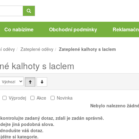
Co nabízíme
Obchodní podmínky
Reklamační
í oděvy
Zateplené oděvy
Zateplené kalhoty s laclem
né kalhoty s laclem
Výprodej
Akce
Novinka
Nebylo nalezeno žádné
kontrolujte zadaný dotaz, zdali je zadán správně.
dejte jiná podobná slova.
ednodušte váš dotaz.
jděte si kategorie.