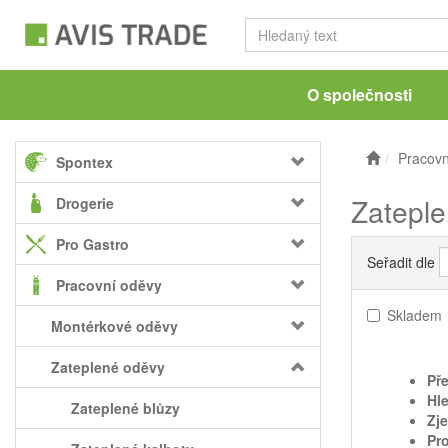
O společnosti
Pracovn
Spontex
Zateple
Drogerie
Pro Gastro
Seřadit dle
Pracovní oděvy
Skladem
Montérkové oděvy
Zateplené oděvy
Pře
Hle
Zateplené blůzy
Zj
Pro