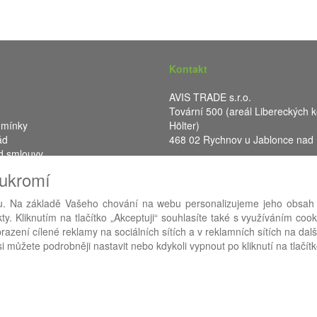
Kontakt
AVIS TRADE s.r.o.
Tovární 500 (areál Libereckých k
dmínky
Hölter)
ád
468 02 Rychnov u Jablonce nad
d smlouvy
IČ: 287 16 248
oukromí
DIČ: CZ28716248
. Na základě Vašeho chování na webu personalizujeme jeho obsah
y. Kliknutím na tlačítko „Akceptuji“ souhlasíte také s využíváním coo
azení cílené reklamy na sociálních sítích a v reklamních sítích na dal
RA eShop
- nejlepší řešení e-commerce pro náš procesní informační 
i můžete podrobněji nastavit nebo kdykoli vypnout po kliknutí na tlačítk