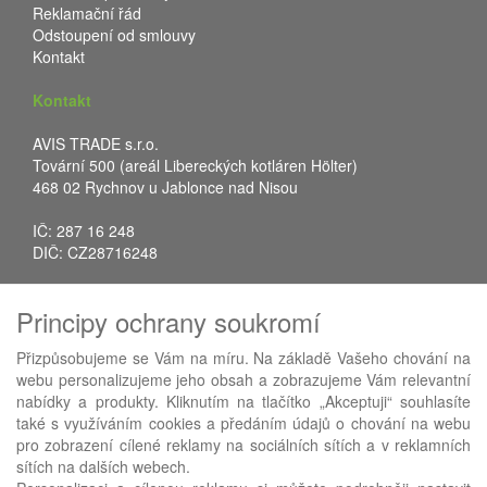
Reklamační řád
Odstoupení od smlouvy
Kontakt
Kontakt
AVIS TRADE s.r.o.
Tovární 500 (areál Libereckých kotláren Hölter)
468 02 Rychnov u Jablonce nad Nisou
IČ: 287 16 248
DIČ: CZ28716248
Tel.: +420 483 388 078
Principy ochrany soukromí
Fax: +420 483 034 590
E-mail:
info@avistrade.cz
Přizpůsobujeme se Vám na míru. Na základě Vašeho chování na
Web:
www.avistrade.cz
webu personalizujeme jeho obsah a zobrazujeme Vám relevantní
nabídky a produkty. Kliknutím na tlačítko „Akceptuji“ souhlasíte
také s využíváním cookies a předáním údajů o chování na webu
pro zobrazení cílené reklamy na sociálních sítích a v reklamních
sítích na dalších webech.
Používáme
ABRA eShop
- nejlepší řešení e-commerce pro náš