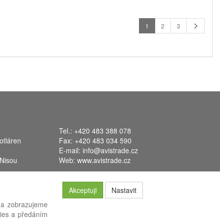
1
2
3
Tel.: +420 483 388 078
otláren
Fax: +420 483 034 590
E-mail:
info@avistrade.cz
 Nisou
Web:
www.avistrade.cz
Akceptuji
Nastavit
 a zobrazujeme
kies a předáním