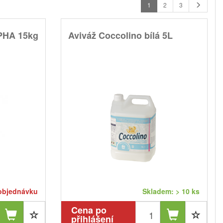
1
2
3
LPHA 15kg
Aviváž Coccolino bílá 5L
objednávku
Skladem: > 10 ks
Cena po
přihlášení