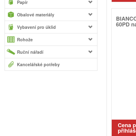
Papír
Obalové materiály
BIANCO 
60PD na
Vybavení pro úklid
Rohože
Ruční nářadí
Kancelářské potřeby
Cena 
přihláš