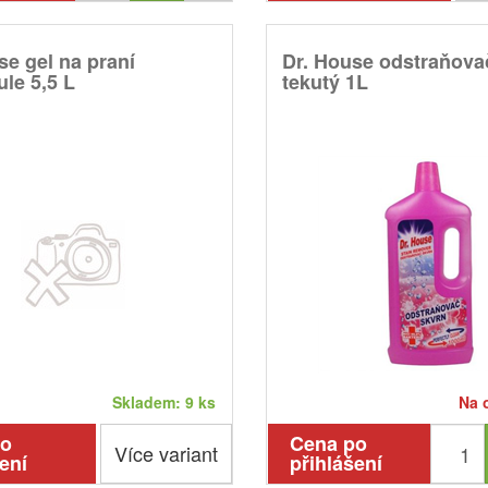
se gel na praní
Dr. House odstraňova
le 5,5 L
tekutý 1L
Skladem: 9 ks
Na 
po
Cena po
Více variant
ení
přihlášení