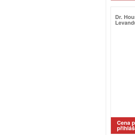
Dr. Hou
Levandu
Cena 
přihláš