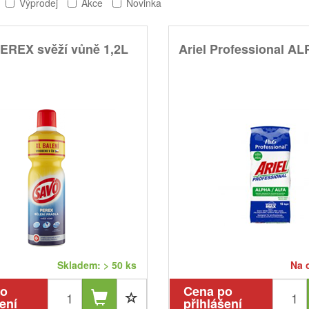
Výprodej
Akce
Novinka
EREX svěží vůně 1,2L
Ariel Professional A
Skladem: > 50 ks
Na 
po
Cena po
ení
přihlášení