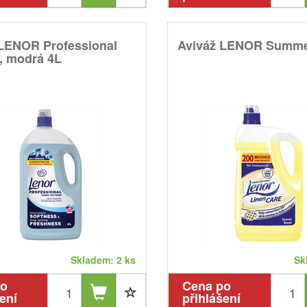
 LENOR Professional
Aviváž LENOR Summe
, modrá 4L
Skladem: 2 ks
Sk
po
Cena po
ení
přihlášení