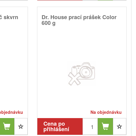
č skvrn
Dr. House prací prášek Color
600 g
objednávku
Na objednávku
Cena po
přihlášení