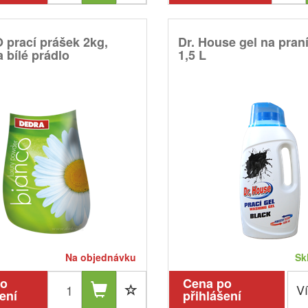
prací prášek 2kg,
Dr. House gel na pran
 bílé prádlo
1,5 L
Na objednávku
Sk
po
Cena po
Ví
ení
přihlášení