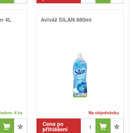
r 4L
Aviváž SILAN 880ml
ladem: 8 ks
Na objednávku
Cena po
přihlášení