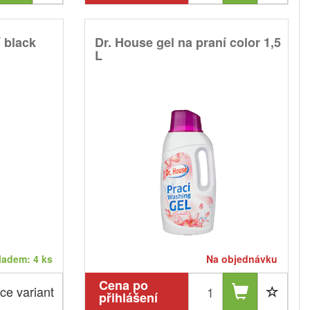
í black
Dr. House gel na praní color 1,5
L
ladem: 4 ks
Na objednávku
Cena po
ce variant
přihlášení