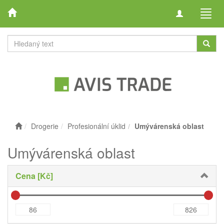
Toggle
Toggl
navigation
navig
Drogerie
Profesionální úklid
Umývárenská oblast
Umývárenská oblast
Cena [Kč]