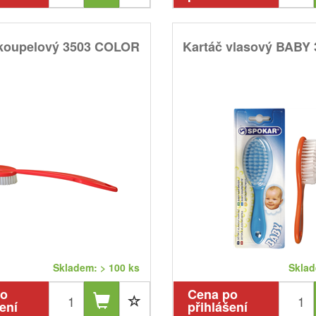
 koupelový 3503 COLOR
Kartáč vlasový BABY 
Skladem: > 100 ks
Sklad
po
Cena po
ení
přihlášení