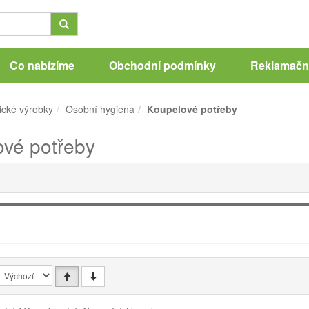
Co nabízíme
Obchodní podmínky
Reklamační
ické výrobky
Osobní hygiena
Koupelové potřeby
vé potřeby