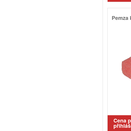
Pemza 
Cena 
přihláš