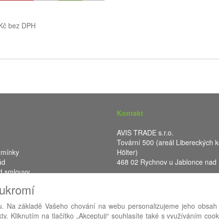
 Kč bez DPH
Kontakt
AVIS TRADE s.r.o.
Tovární 500 (areál Libereckých k
dmínky
Hölter)
ád
468 02 Rychnov u Jablonce nad
d smlouvy
IČ: 287 16 248
oukromí
DIČ: CZ28716248
. Na základě Vašeho chování na webu personalizujeme jeho obsah
y. Kliknutím na tlačítko „Akceptuji“ souhlasíte také s využíváním coo