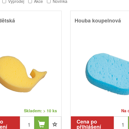
Výprodej
Akce
Novinka
dětská
Houba koupelnová
Skladem: > 10 ks
Na 
po
Cena po
ení
přihlášení