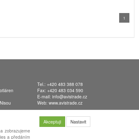
1
Tel.: +420 483 388 078
otláren
Fax: +420 483 034 590
E-mail:
info@avistrade.cz
 Nisou
Web:
www.avistrade.cz
Akceptuji
Nastavit
 a zobrazujeme
kies a předáním