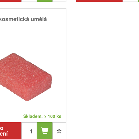
kosmetická umělá
Skladem: > 100 ks
po
ení