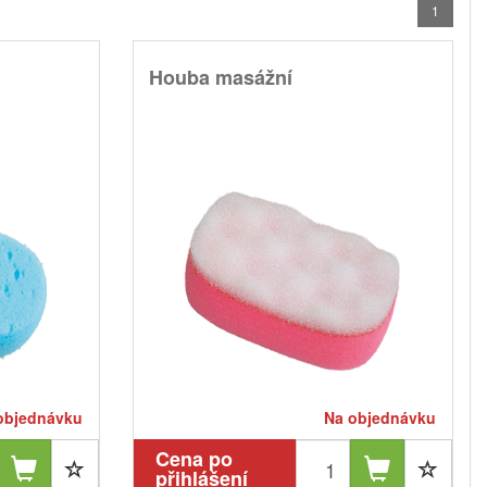
1
Houba masážní
objednávku
Na objednávku
Cena po
přihlášení