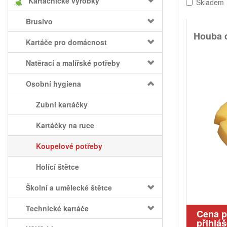
Kartáčnické výrobky
Skladem
Brusivo
Houba 
Kartáče pro domácnost
Natěrací a malířské potřeby
Osobní hygiena
Zubní kartáčky
Kartáčky na ruce
Koupelové potřeby
Holící štětce
Školní a umělecké štětce
Technické kartáče
Cena 
přihláš