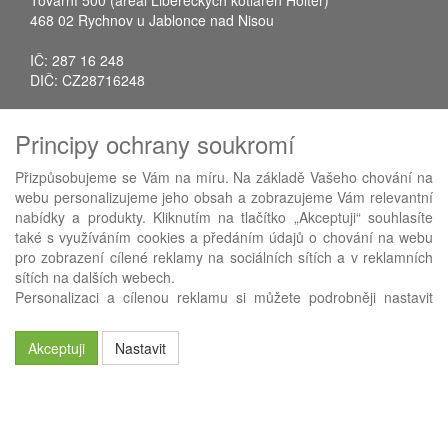
Tovární 500 (areál Libereckých kotláren Hölter)
468 02 Rychnov u Jablonce nad Nisou
IČ: 287 16 248
DIČ: CZ28716248
Tel.: +420 483 388 078
Principy ochrany soukromí
Fax: +420 483 034 590
E-mail:
info@avistrade.cz
Přizpůsobujeme se Vám na míru. Na základě Vašeho chování na
Web:
www.avistrade.cz
webu personalizujeme jeho obsah a zobrazujeme Vám relevantní
nabídky a produkty. Kliknutím na tlačítko „Akceptuji“ souhlasíte
také s využíváním cookies a předáním údajů o chování na webu
pro zobrazení cílené reklamy na sociálních sítích a v reklamních
sítích na dalších webech.
Používáme
ABRA eShop
- nejlepší řešení e-commerce pro náš
Personalizaci a cílenou reklamu si můžete podrobněji nastavit
procesní informační systém
FLORES
.
nebo kdykoli vypnout po kliknutí na tlačítko „Nastavit“.
Akceptuji
Nastavit