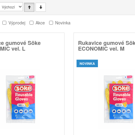
Výprodej
Akce
Novinka
ce gumové Söke
Rukavice gumové Sö
IC vel. L
ECONOMIC vel. M
NOVINKA