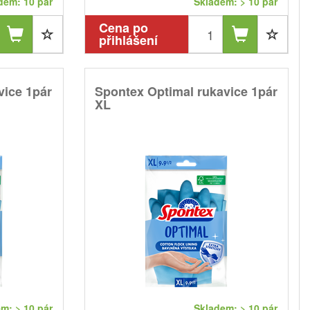
dem: 10 pár
Skladem: > 10 pár
Cena po
přihlášení
vice 1pár
Spontex Optimal rukavice 1pár
XL
m: > 10 pár
Skladem: > 10 pár