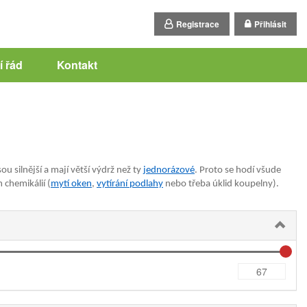
Registrace
Přihlásit
 řád
Kontakt
u silnější a mají větší výdrž než ty
jednorázové
. Proto se hodí všude
chemikálií (
mytí oken
,
vytírání podlahy
nebo třeba úklid koupelny).