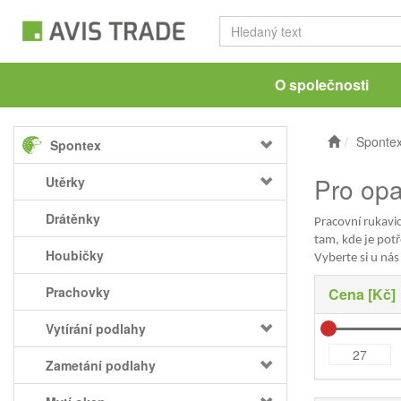
O společnosti
Sponte
Spontex
Pro opa
Utěrky
Drátěnky
Pracovní rukavic
tam, kde je pot
Houbičky
Vyberte si u nás 
Prachovky
Cena [Kč]
Vytírání podlahy
Zametání podlahy