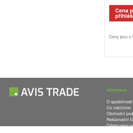
Cena 
přihláš
Ceny jsou v
Informace
O společnosti
Co nabízíme
Obchodní po
Reklamační ř
Odstoupení o
Kontakt