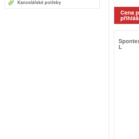
Kancelářské potřeby
Cena 
přihláš
Spontex
L