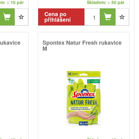
m: > 10 pár
Skladem: > 50 pár
Cena po
přihlášení
rukavice
Spontex Natur Fresh rukavice
M