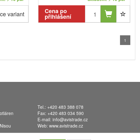
Cena po
ce variant
přihlášení
1
Tel.: +420 483 388 078
otláren
Fax: +420 483 034 590
E-mail:
info@avistrade.cz
 Nisou
Web:
www.avistrade.cz