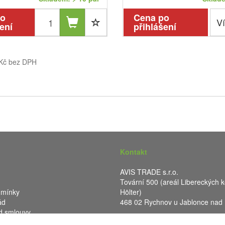
po
Cena po
Ví
ení
přihlášení
 Kč bez DPH
Kontakt
AVIS TRADE s.r.o.
Tovární 500 (areál Libereckých k
dmínky
Hölter)
ád
468 02 Rychnov u Jablonce nad
d smlouvy
IČ: 287 16 248