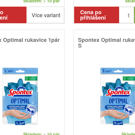
Skladem: > 10 pár
Skla
po
Cena po
Více variant
ení
přihlášení
 Optimal rukavice 1pár
Spontex Optimal ruka
S
Skladem: > 10 pár
Sklade