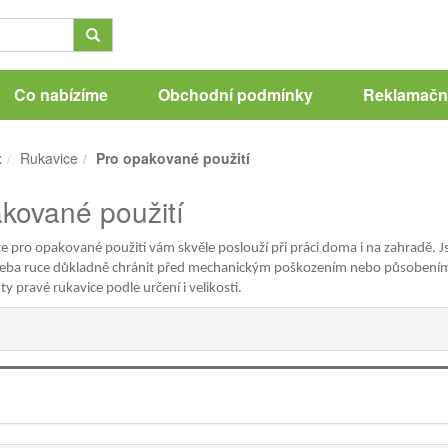
Co nabízíme
Obchodní podmínky
Reklamační
x
Rukavice
Pro opakované použití
kované použití
e pro opakované použití vám skvěle poslouží při práci doma i na zahradě. Jso
řeba ruce důkladně chránit před mechanickým poškozením nebo působením 
ty pravé rukavice podle určení i velikosti.