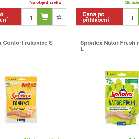
Na objednávku
Sklade
po
Cena po
ení
přihlášení
 Confort rukavice S
Spontex Natur Fresh 
L