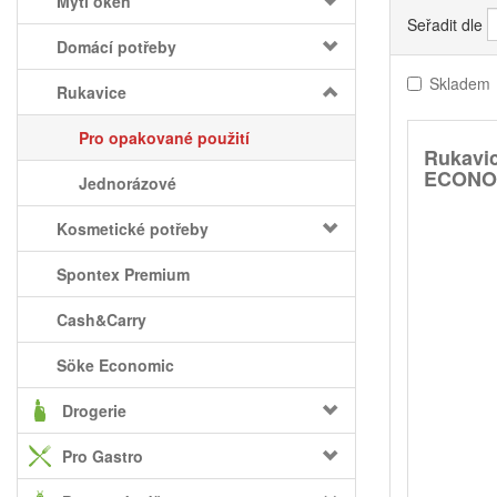
Mytí oken
Seřadit dle
Domácí potřeby
Skladem
Rukavice
Pro opakované použití
Rukavi
ECONOM
Jednorázové
Kosmetické potřeby
Spontex Premium
Cash&Carry
Söke Economic
Drogerie
Pro Gastro