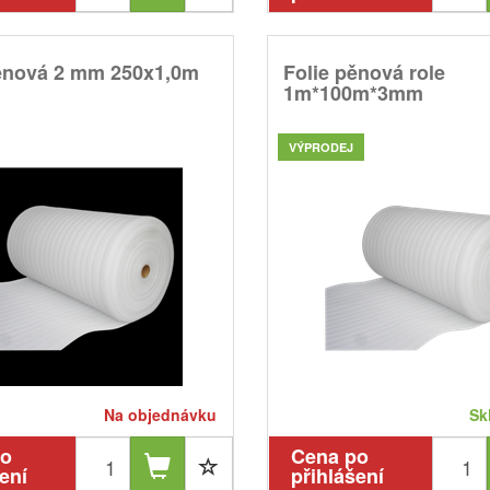
pěnová 2 mm 250x1,0m
Folie pěnová role
1m*100m*3mm
VÝPRODEJ
Na objednávku
Sk
po
Cena po
ení
přihlášení