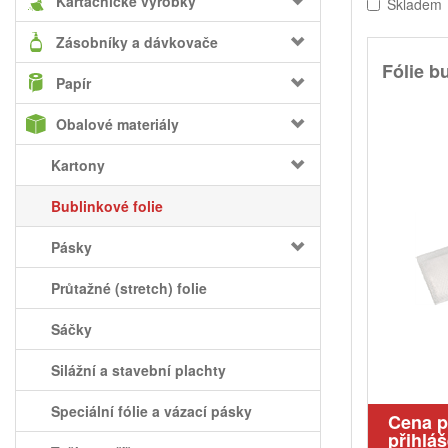
Kartáčnické výrobky
Skladem
Zásobníky a dávkovače
Fólie b
Papír
Obalové materiály
Kartony
Bublinkové folie
Pásky
Průtažné (stretch) folie
Sáčky
Silážní a stavební plachty
Speciální fólie a vázací pásky
Cena 
přihláš