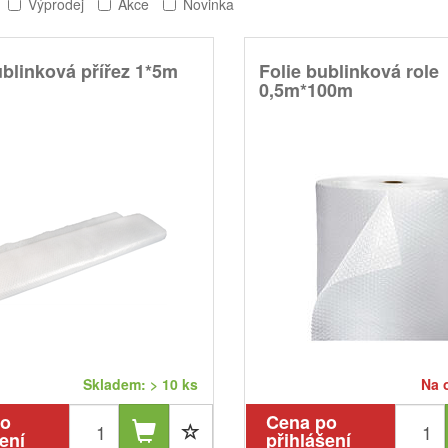
Výprodej
Akce
Novinka
ublinková přířez 1*5m
Folie bublinková role
0,5m*100m
Skladem: > 10 ks
Na 
po
Cena po
ení
přihlášení