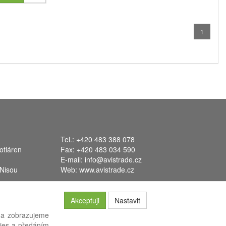
1
Tel.: +420 483 388 078
otláren
Fax: +420 483 034 590
E-mail:
info@avistrade.cz
 Nisou
Web:
www.avistrade.cz
Akceptuji
Nastavit
 a zobrazujeme
kies a předáním