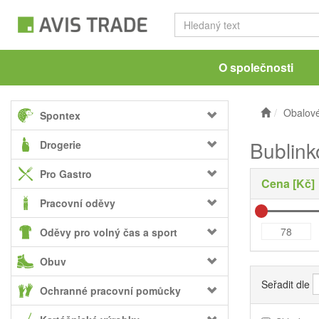
O společnosti
Obalové
Spontex
Bublink
Drogerie
Pro Gastro
Cena [Kč]
Pracovní oděvy
Oděvy pro volný čas a sport
Obuv
Seřadit dle
Ochranné pracovní pomůcky