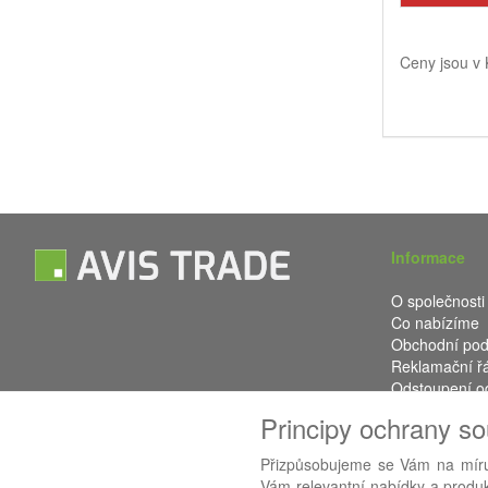
Ceny jsou v
Informace
O společnosti
Co nabízíme
Obchodní po
Reklamační ř
Odstoupení o
Kontakt
Principy ochrany s
Přizpůsobujeme se Vám na míru
Vám relevantní nabídky a produkt