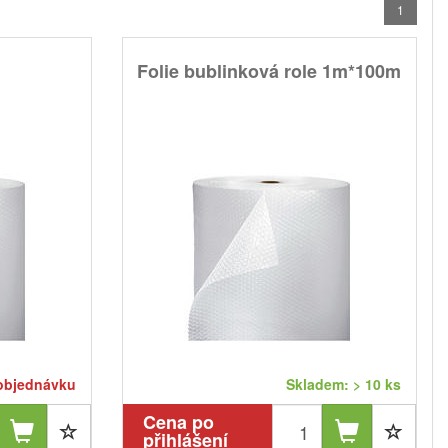
1
Folie bublinková role 1m*100m
objednávku
Skladem: > 10 ks
Cena po
přihlášení