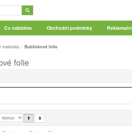
Co nabízíme
Obchodní podmínky
Reklamační
 materiály
Bublinkové folie
ové folie