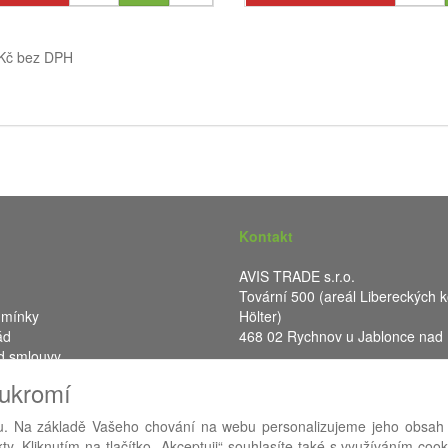
 Kč bez DPH
Kontakt
AVIS TRADE s.r.o.
Tovární 500 (areál Libereckých k
dmínky
Hölter)
ád
468 02 Rychnov u Jablonce nad
d smlouvy
IČ: 287 16 248
oukromí
DIČ: CZ28716248
. Na základě Vašeho chování na webu personalizujeme jeho obsah
y. Kliknutím na tlačítko „Akceptuji“ souhlasíte také s využíváním coo