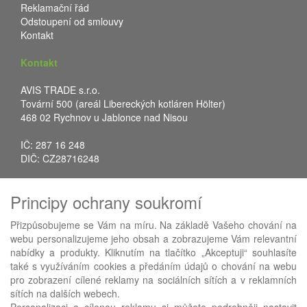
Reklamační řád
Odstoupení od smlouvy
Kontakt
Kontakt
AVIS TRADE s.r.o.
Tovární 500 (areál Libereckých kotláren Hölter)
468 02 Rychnov u Jablonce nad Nisou
IČ: 287 16 248
DIČ: CZ28716248
Tel.: +420 483 388 078
Principy ochrany soukromí
Fax: +420 483 034 590
E-mail:
info@avistrade.cz
Přizpůsobujeme se Vám na míru. Na základě Vašeho chování na
Web:
www.avistrade.cz
webu personalizujeme jeho obsah a zobrazujeme Vám relevantní
nabídky a produkty. Kliknutím na tlačítko „Akceptuji“ souhlasíte
také s využíváním cookies a předáním údajů o chování na webu
pro zobrazení cílené reklamy na sociálních sítích a v reklamních
sítích na dalších webech.
Používáme
ABRA eShop
- nejlepší řešení e-commerce pro náš