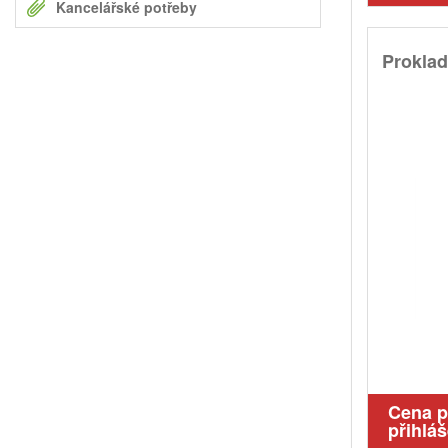
Kancelářské potřeby
Prokla
Cena 
přihláš