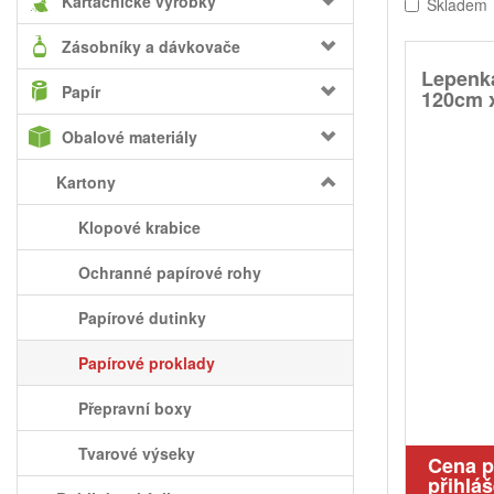
Kartáčnické výrobky
Skladem
Zásobníky a dávkovače
Lepenka 
Papír
120cm 
Obalové materiály
Kartony
Klopové krabice
Ochranné papírové rohy
Papírové dutinky
Papírové proklady
Přepravní boxy
Tvarové výseky
Cena 
přihláš