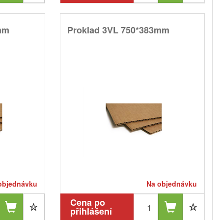
mm
Proklad 3VL 750*383mm
objednávku
Na objednávku
Cena po
přihlášení