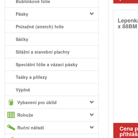
Bublinkové folie
Pásky
Lepenka
x 88BM
Průtažné (stretch) folie
Sáčky
Silážní a stavební plachty
Speciální fólie a vázací pásky
Tašky a přířezy
Výplně
Vybavení pro úklid
Rohože
Ruční nářadí
Cena 
přihláš