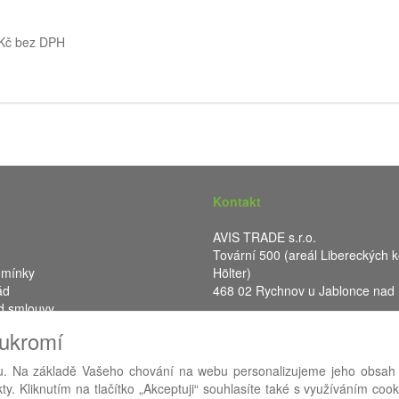
 Kč bez DPH
Kontakt
AVIS TRADE s.r.o.
Tovární 500 (areál Libereckých k
dmínky
Hölter)
ád
468 02 Rychnov u Jablonce nad
d smlouvy
IČ: 287 16 248
oukromí
DIČ: CZ28716248
. Na základě Vašeho chování na webu personalizujeme jeho obsah
y. Kliknutím na tlačítko „Akceptuji“ souhlasíte také s využíváním coo