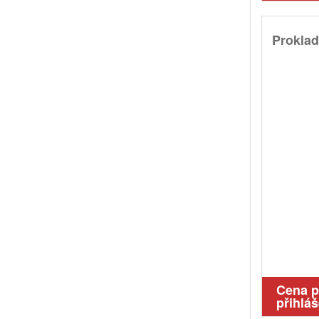
Prokla
Cena 
přihláš