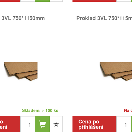
d 3VL 750*1150mm
Proklad 3VL 750*115
Skladem: > 100 ks
Na 
po
Cena po
ení
přihlášení