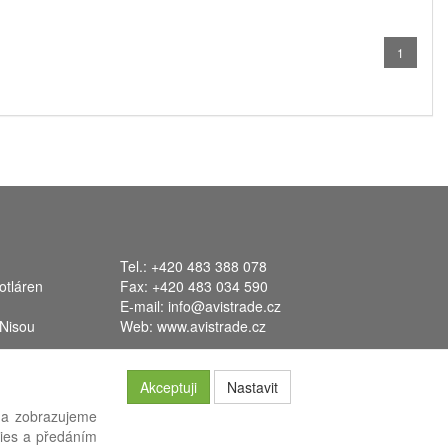
1
Tel.: +420 483 388 078
otláren
Fax: +420 483 034 590
E-mail:
info@avistrade.cz
 Nisou
Web:
www.avistrade.cz
Akceptuji
Nastavit
 a zobrazujeme
kies a předáním