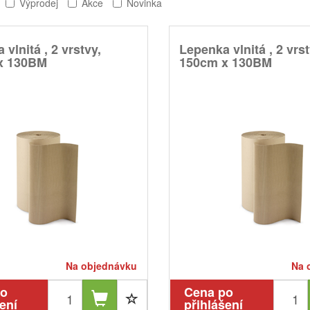
Výprodej
Akce
Novinka
vlnitá , 2 vrstvy,
Lepenka vlnitá , 2 vrst
x 130BM
150cm x 130BM
Na objednávku
Na 
po
Cena po
ení
přihlášení