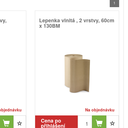
1
vy,
Lepenka vlnitá , 2 vrstvy, 60cm
x 130BM
objednávku
Na objednávku
Cena po
přihlášení