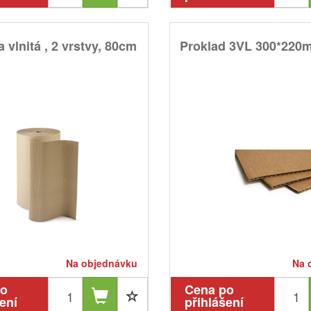
 vlnitá , 2 vrstvy, 80cm
Proklad 3VL 300*220
Na objednávku
Na 
po
Cena po
ení
přihlášení