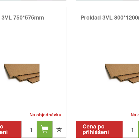
d 3VL 750*575mm
Proklad 3VL 800*120
Na objednávku
Na 
po
Cena po
ení
přihlášení