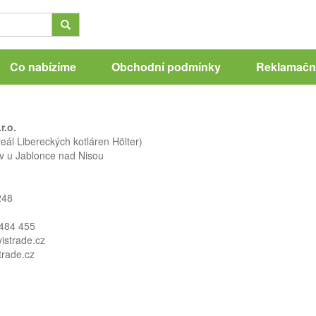
Co nabízíme
Obchodní podmínky
Reklamační
r.o.
eál Libereckých kotláren Hölter)
v u Jablonce nad Nisou
248
 484 455
istrade.cz
trade.cz