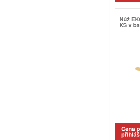
Nůž EKO
KS v bal
Cena 
přihláš