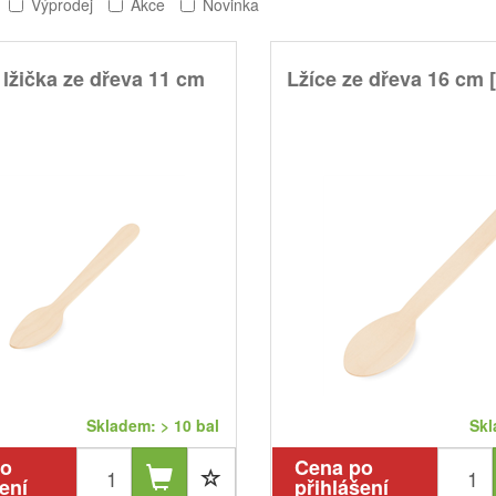
Výprodej
Akce
Novinka
lžička ze dřeva 11 cm
Lžíce ze dřeva 16 cm 
]
Skladem: > 10 bal
Skl
po
Cena po
ení
přihlášení