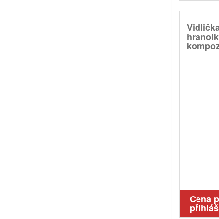
Vidličk
hranolk
kompozi
Cena 
přihláš