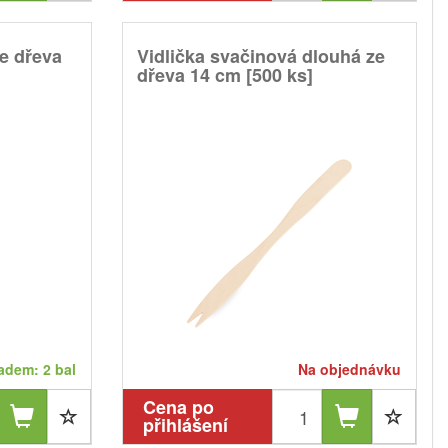
ze dřeva
Vidlička svačinová dlouhá ze
dřeva 14 cm [500 ks]
adem: 2 bal
Na objednávku
Cena po
přihlášení