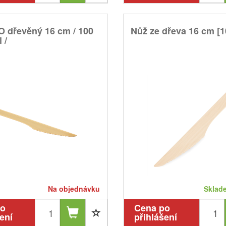
 dřevěný 16 cm / 100
Nůž ze dřeva 16 cm [1
 /
Na objednávku
Sklade
po
Cena po
ení
přihlášení