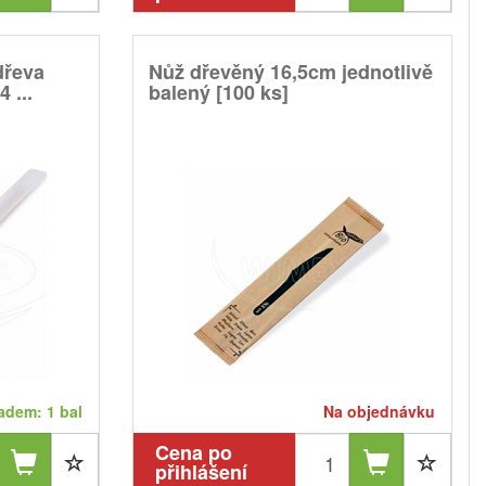
dřeva
Nůž dřevěný 16,5cm jednotlivě
 ...
balený [100 ks]
adem: 1 bal
Na objednávku
Cena po
přihlášení