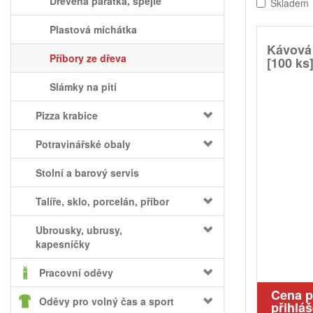
Dřevěná párátka, špejle
Skladem
Plastová míchátka
Kávová 
Příbory ze dřeva
[100 ks
Slámky na pití
Pizza krabice
Potravinářské obaly
Stolní a barový servis
Talíře, sklo, porcelán, příbor
Ubrousky, ubrusy,
kapesníčky
Pracovní oděvy
Cena 
Oděvy pro volný čas a sport
přihláš