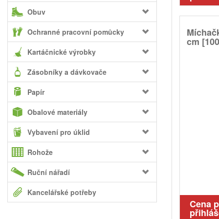
Obuv
Míchačk
Ochranné pracovní pomůcky
cm [100
Kartáčnické výrobky
Zásobníky a dávkovače
Papír
Obalové materiály
Vybavení pro úklid
Rohože
Ruční nářadí
Kancelářské potřeby
Cena 
přihláš