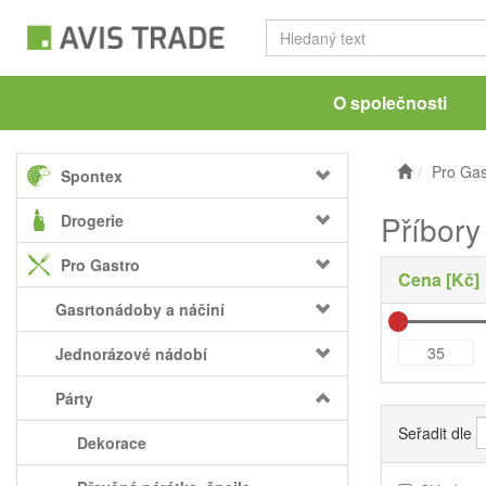
O společnosti
Pro Gas
Spontex
Příbory
Drogerie
Pro Gastro
Cena [Kč]
Gasrtonádoby a náčiní
Jednorázové nádobí
Párty
Seřadit dle
Dekorace