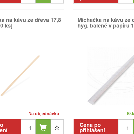
a na kávu ze dřeva 17,8
Míchačka na kávu ze 
0 ks]
hyg. balené v papíru 14
Na objednávku
Skl
po
Cena po
ení
přihlášení