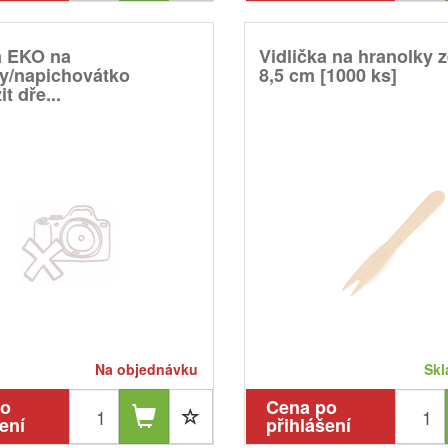
a EKO na
Vidlička na hranolky 
y/napichovátko
8,5 cm [1000 ks]
t dře...
Na objednávku
Skl
po
Cena po
ení
přihlášení