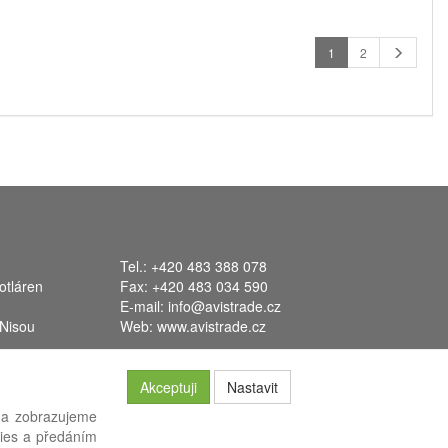
1
2
Tel.: +420 483 388 078
otláren
Fax: +420 483 034 590
E-mail:
info@avistrade.cz
 Nisou
Web:
www.avistrade.cz
Akceptuji
Nastavit
 a zobrazujeme
kies a předáním