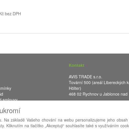
 Kč bez DPH
Kontakt
AVIS TRADE s.r.o.
Tovární 500 (areál Libereckých k
dmínky
Hölter)
ád
468 02 Rychnov u Jablonce nad
d smlouvy
IČ: 287 16 248
oukromí
DIČ: CZ28716248
. Na základě Vašeho chování na webu personalizujeme jeho obsah
y. Kliknutím na tlačítko „Akceptuji“ souhlasíte také s využíváním coo