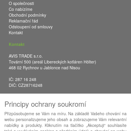
O společnosti
Co nabízíme
Obchodní podmínky
Reklamační řád
Odstoupení od smlouvy
Kontakt
Kontakt
AVIS TRADE s.r.o.
Tovární 500 (areál Libereckých kotláren Hölter)
468 02 Rychnov u Jablonce nad Nisou
IČ: 287 16 248
DIČ: CZ28716248
Tel.: +420 483 388 078
Principy ochrany soukromí
Fax: +420 483 034 590
E-mail:
info@avistrade.cz
Přizpůsobujeme se Vám na míru. Na základě Vašeho chování na
Web:
www.avistrade.cz
webu personalizujeme jeho obsah a zobrazujeme Vám relevantní
nabídky a produkty. Kliknutím na tlačítko „Akceptuji“ souhlasíte