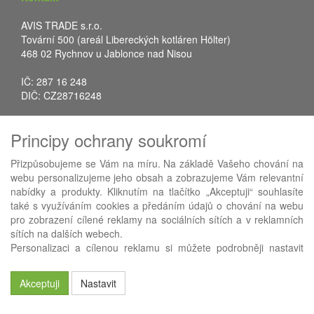
AVIS TRADE s.r.o.
Tovární 500 (areál Libereckých kotláren Hölter)
468 02 Rychnov u Jablonce nad Nisou
IČ: 287 16 248
DIČ: CZ28716248
Tel.: +420 483 388 078
Principy ochrany soukromí
Fax: +420 483 034 590
E-mail:
info@avistrade.cz
Přizpůsobujeme se Vám na míru. Na základě Vašeho chování na
Web:
www.avistrade.cz
webu personalizujeme jeho obsah a zobrazujeme Vám relevantní
nabídky a produkty. Kliknutím na tlačítko „Akceptuji“ souhlasíte
také s využíváním cookies a předáním údajů o chování na webu
pro zobrazení cílené reklamy na sociálních sítích a v reklamních
sítích na dalších webech.
Používáme
ABRA eShop
- nejlepší řešení e-commerce pro náš
Personalizaci a cílenou reklamu si můžete podrobněji nastavit
procesní informační systém
FLORES
.
nebo kdykoli vypnout po kliknutí na tlačítko „Nastavit“.
Akceptuji
Nastavit