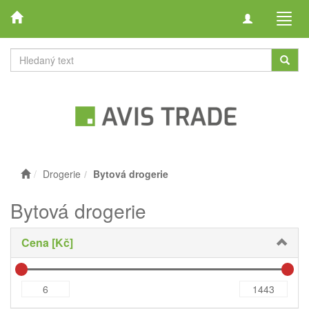
Toggle
Toggl
navigation
navig
Drogerie
Bytová drogerie
Bytová drogerie
Cena [Kč]