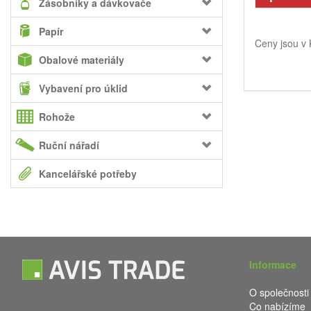
Zásobníky a dávkovače
Papír
Ceny jsou v
Obalové materiály
Vybavení pro úklid
Rohože
Ruční nářadí
Kancelářské potřeby
Informace
O společnosti
Co nabízíme