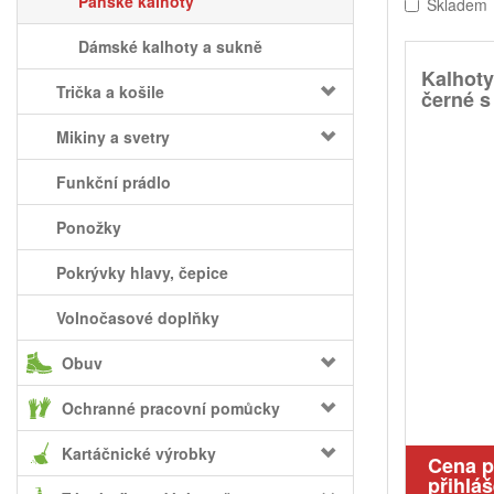
Pánské kalhoty
Skladem
Dámské kalhoty a sukně
Kalhoty
Trička a košile
černé s 
Mikiny a svetry
Funkční prádlo
Ponožky
Pokrývky hlavy, čepice
Volnočasové doplňky
Obuv
Ochranné pracovní pomůcky
Kartáčnické výrobky
Cena 
přihláš