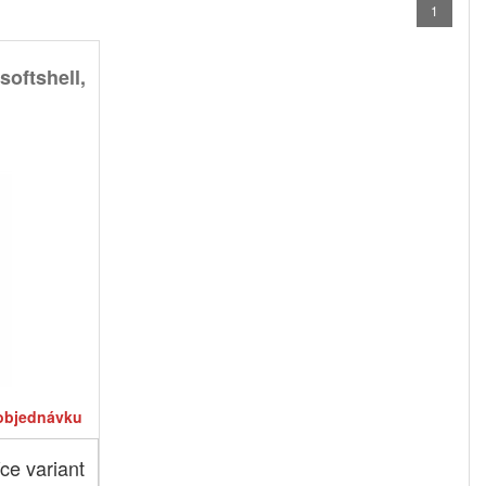
1
oftshell,
objednávku
ce variant