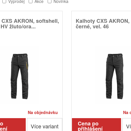
Výprodej
Akce
Novinka
 CXS AKRON, softshell,
Kalhoty CXS AKRON, s
HV žluto/ora...
černé, vel. 46
Na objednávku
Na 
po
Cena po
Více variant
Ví
ení
přihlášení