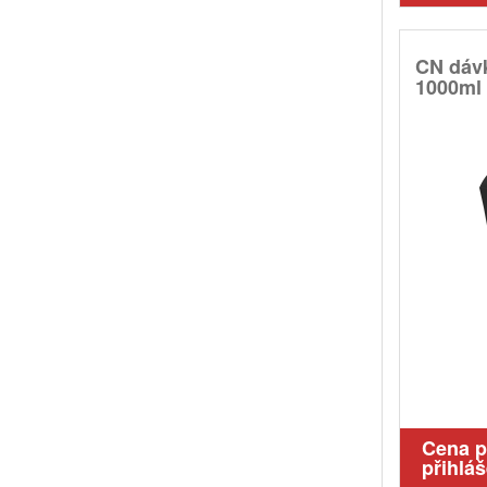
CN dáv
1000ml
Cena 
přihláš