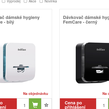
Výprodej
Akce
Novinka
ač dámské hygieny
Dávkovač dámské hy
 - bílý
FemCare - černý
Na objednávku
Na 
po
Cena po
ení
přihlášení