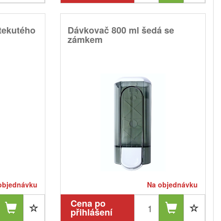
tekutého
Dávkovač 800 ml šedá se
zámkem
objednávku
Na objednávku
Cena po
přihlášení