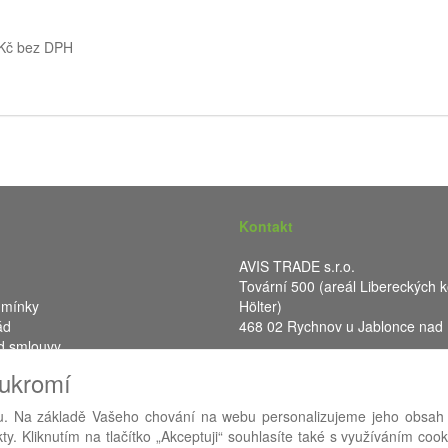
 Kč bez DPH
Kontakt
AVIS TRADE s.r.o.
Tovární 500 (areál Libereckých k
dmínky
Hölter)
ád
468 02 Rychnov u Jablonce nad
d smlouvy
IČ: 287 16 248
oukromí
DIČ: CZ28716248
. Na základě Vašeho chování na webu personalizujeme jeho obsah
y. Kliknutím na tlačítko „Akceptuji“ souhlasíte také s využíváním coo