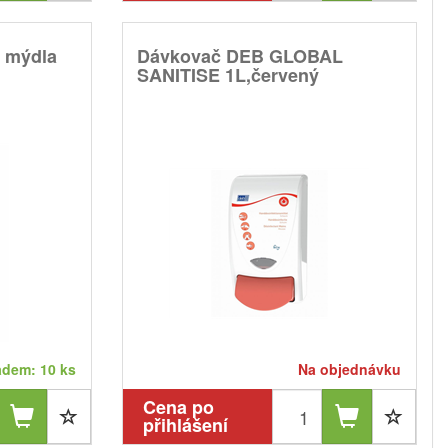
o mýdla
Dávkovač DEB GLOBAL
SANITISE 1L,červený
adem: 10 ks
Na objednávku
Cena po
přihlášení