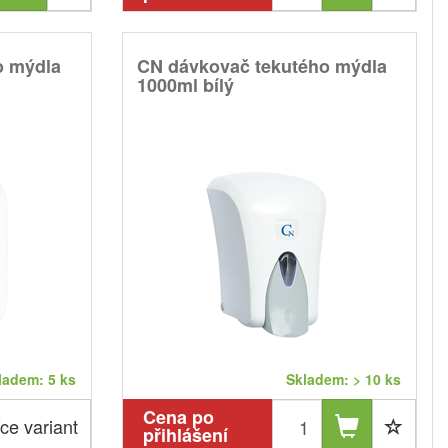
o mýdla
CN dávkovač tekutého mýdla
1000ml bílý
ladem: 5 ks
Skladem: > 10 ks
Cena po
ce variant
přihlášení