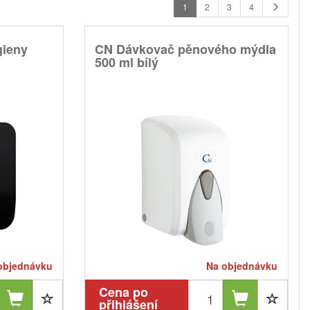
1
2
3
4
gieny
CN Dávkovač pěnového mýdla
500 ml bílý
objednávku
Na objednávku
Cena po
přihlášení