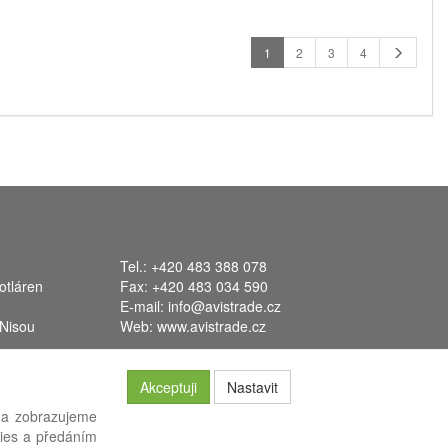
1
2
3
4
Tel.: +420 483 388 078
otláren
Fax: +420 483 034 590
E-mail:
info@avistrade.cz
 Nisou
Web:
www.avistrade.cz
Akceptuji
Nastavit
 a zobrazujeme
kies a předáním