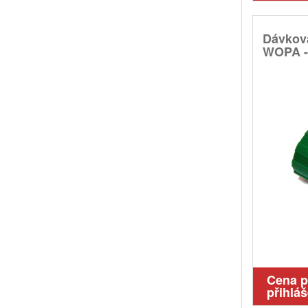
Dávkov
WOPA -
Cena 
přihláš