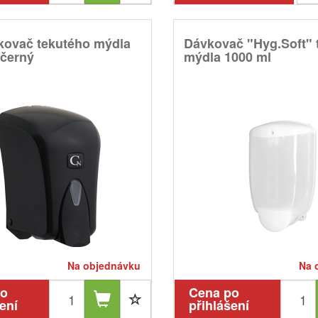
kovač tekutého mýdla
Dávkovač "Hyg.Soft" 
 černý
mýdla 1000 ml
Na objednávku
Na 
po
Cena po
ení
přihlášení