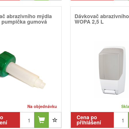
ač abrazivního mýdla
Dávkovač abrazivníh
 pumpička gumová
WOPA 2,5 L
Na objednávku
Skl
po
Cena po
ení
přihlášení