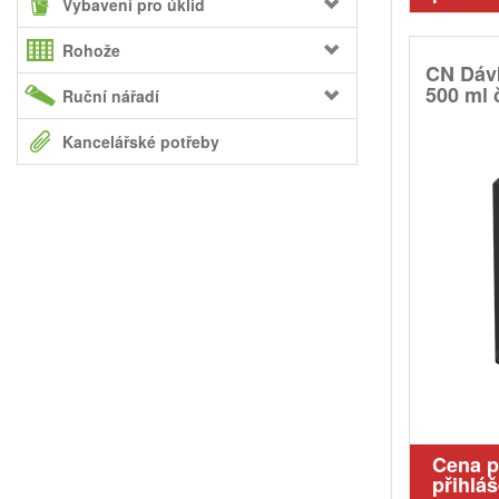
Vybavení pro úklid
Rohože
CN Dáv
500 ml 
Ruční nářadí
Kancelářské potřeby
Cena 
přihláš