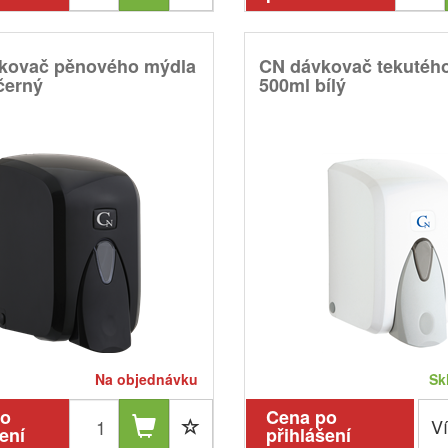
kovač pěnového mýdla
CN dávkovač tekutéh
černý
500ml bílý
Na objednávku
Sk
po
Cena po
Ví
ení
přihlášení