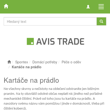
Toggle
Toggl
navigation
navig
Spontex
Domácí potřeby
Péče o oděv
Kartáče na prádlo
Kartáče na prádlo
Ne všechny skvrny a nečistoty na oblečení odstraníte jen běžným
praním. Na ty obzvlášť odolné občas neplatí nic jiného než pořádné
mechanické čištění. Právě od toho jsou tu kartáče na prádlo. A
navzdory svému názvu vám pomůžou i jinde v domácnosti, třeba při
čištění koberců.