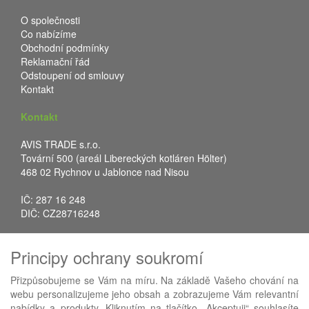
O společnosti
Co nabízíme
Obchodní podmínky
Reklamační řád
Odstoupení od smlouvy
Kontakt
Kontakt
AVIS TRADE s.r.o.
Tovární 500 (areál Libereckých kotláren Hölter)
468 02 Rychnov u Jablonce nad Nisou
IČ: 287 16 248
DIČ: CZ28716248
Tel.: +420 483 388 078
Principy ochrany soukromí
Fax: +420 483 034 590
E-mail:
info@avistrade.cz
Přizpůsobujeme se Vám na míru. Na základě Vašeho chování na
Web:
www.avistrade.cz
webu personalizujeme jeho obsah a zobrazujeme Vám relevantní
nabídky a produkty. Kliknutím na tlačítko „Akceptuji“ souhlasíte