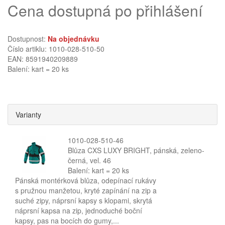
Cena dostupná po přihlášení
Dostupnost:
Na objednávku
Číslo artiklu: 1010-028-510-50
EAN: 8591940209889
Balení: kart = 20 ks
Varianty
1010-028-510-46
Blůza CXS LUXY BRIGHT, pánská, zeleno-
černá, vel. 46
Balení: kart = 20 ks
Pánská montérková blůza, odepínací rukávy
s pružnou manžetou, kryté zapínání na zip a
suché zipy, náprsní kapsy s klopami, skrytá
náprsní kapsa na zip, jednoduché boční
kapsy, pas na bocích do gumy,...