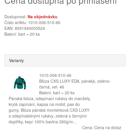
Cena dostupná po přihlášení
Dostupnost:
Na objednávku
Číslo artiklu: 1010-006-510-66
EAN: 8591940003524
Balení: kart = 20 ks
Varianty
1010-006-510-46
Blůza CXS LUXY EDA, pánská, zeleno-
černá, vel. 46
Balení: kart = 20 ks
Pánská blůza, odepínací rukávy do manžety,
kryté zapínání, kapsa na mobil, pas do
gumy. Blůza pánská montérková CXS LUXY
s odepínatelnými rukávy, zelená s černými
doplňky, kepr 100% bavlna 260g/m...
Cena:
Cena na dotaz