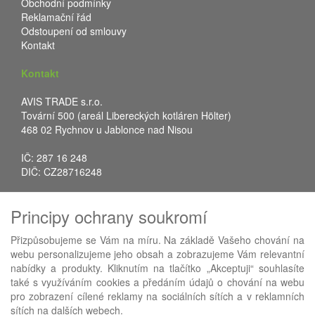
Obchodní podmínky
Reklamační řád
Odstoupení od smlouvy
Kontakt
Kontakt
AVIS TRADE s.r.o.
Tovární 500 (areál Libereckých kotláren Hölter)
468 02 Rychnov u Jablonce nad Nisou
IČ: 287 16 248
DIČ: CZ28716248
Tel.: +420 483 388 078
Principy ochrany soukromí
Fax: +420 483 034 590
E-mail:
info@avistrade.cz
Přizpůsobujeme se Vám na míru. Na základě Vašeho chování na
Web:
www.avistrade.cz
webu personalizujeme jeho obsah a zobrazujeme Vám relevantní
nabídky a produkty. Kliknutím na tlačítko „Akceptuji“ souhlasíte
také s využíváním cookies a předáním údajů o chování na webu
pro zobrazení cílené reklamy na sociálních sítích a v reklamních
sítích na dalších webech.