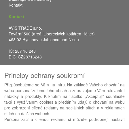
Kontakt
Kontakt
AVIS TRADE s.r.o.
Tovární 500 (areál Libereckých kotláren Hölter)
468 02 Rychnov u Jablonce nad Nisou
IČ: 287 16 248
DIČ: CZ28716248
Tel.: +420 483 388 078
Principy ochrany soukromí
Fax: +420 483 034 590
E-mail:
info@avistrade.cz
Přizpůsobujeme se Vám na míru. Na základě Vašeho chování na
Web:
www.avistrade.cz
webu personalizujeme jeho obsah a zobrazujeme Vám relevantní
nabídky a produkty. Kliknutím na tlačítko „Akceptuji“ souhlasíte
také s využíváním cookies a předáním údajů o chování na webu
pro zobrazení cílené reklamy na sociálních sítích a v reklamních
sítích na dalších webech.
Používáme
ABRA eShop
- nejlepší řešení e-commerce pro náš
Personalizaci a cílenou reklamu si můžete podrobněji nastavit
procesní informační systém
FLORES
.
nebo kdykoli vypnout po kliknutí na tlačítko „Nastavit“.