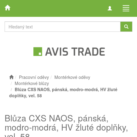
Toggle
Toggl
navigation
navig
Pracovní oděvy
Montérkové oděvy
Montérkové blůzy
Blůza CXS NAOS, pánská, modro-modrá, HV žluté
doplňky, vel. 58
Blůza CXS NAOS, pánská,
modro-modrá, HV žluté doplňky,
vel. 58