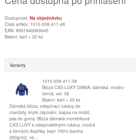
Cena dostupná po přihlášení
Dostupnost:
Na objednávku
Číslo artiklu: 1010-008-411-48
EAN: 8591940065645
Balení: kart = 20 ks
Varianty
1010-008-411-38
Blůza CXS LUXY DIANA, dámská, modro-
černá, vel. 38
Balení: kart = 20 ks
Dámská blůza, odepínací rukávy do
manžety, kryté zapínání, kapsa na mobil,
pas do gumy. Blůza dámská montérková
CXS LUXY s odepínatelnými rukávy, modrá
s černými doplňky, kepr 100% bavlna
260g/m2, ve...