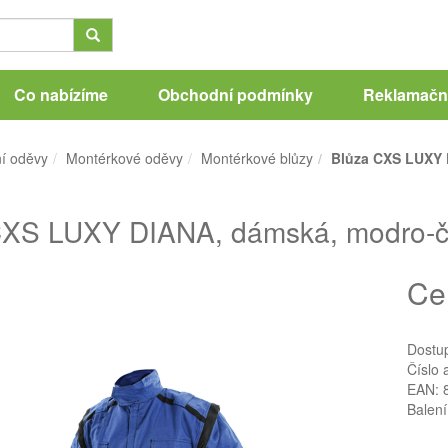
Co nabízíme
Obchodní podmínky
Reklamační
í oděvy
Montérkové oděvy
Montérkové blůzy
Blůza CXS LUXY 
CXS LUXY DIANA, dámská, modro-če
Ce
Dostu
Číslo 
EAN: 
Balení