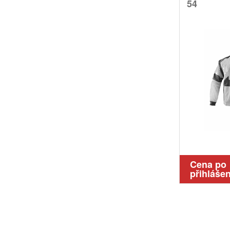
54
Cena po
přihlášen