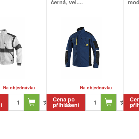
černá, vel....
modr
Na objednávku
Na objednávku
Cena po
Ce
í
přihlášení
při