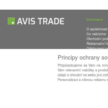
Informace
O společnosti
Co nabízíme
Obchodní po
Reklamační ř
Odstoupení o
Kontakt
Principy ochrany s
Přizpůsobujeme se Vám na míru
Vám relevantní nabídky a produkt
Používáme
AB
údajů o chování na webu pro zobr
Personalizaci a cílenou reklamu s