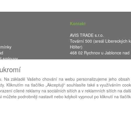
Kontakt
AVIS TRADE s.r.o.
Tovární 500 (areál Libereckých k
dmínky
Hölter)
ád
468 02 Rychnov u Jablonce nad
d smlouvy
IČ: 287 16 248
oukromí
DIČ: CZ28716248
. Na základě Vašeho chování na webu personalizujeme jeho obsah
y. Kliknutím na tlačítko „Akceptuji“ souhlasíte také s využíváním coo
RA eShop
- nejlepší řešení e-commerce pro náš procesní informační 
azení cílené reklamy na sociálních sítích a v reklamních sítích na dal
i můžete podrobněji nastavit nebo kdykoli vypnout po kliknutí na tlačítk