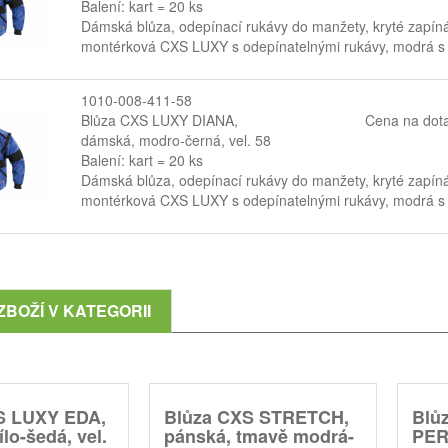
Balení: kart = 20 ks
Dámská blůza, odepínací rukávy do manžety, kryté zapín
montérková CXS LUXY s odepínatelnými rukávy, modrá s 
1010-008-411-58
Blůza CXS LUXY DIANA,
Cena na dot
dámská, modro-černá, vel. 58
Balení: kart = 20 ks
Dámská blůza, odepínací rukávy do manžety, kryté zapín
montérková CXS LUXY s odepínatelnými rukávy, modrá s 
ZBOŽÍ V KATEGORII
S LUXY EDA,
Blůza CXS STRETCH,
Blů
lo-šedá, vel.
pánská, tmavě modrá-
PER