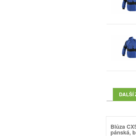
DALŠÍ 
Blůza CX
pánská, bí