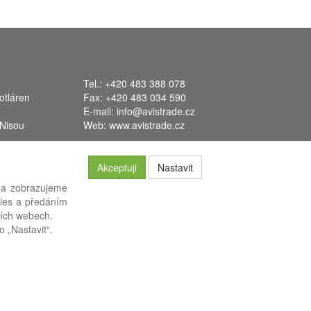
Tel.: +420 483 388 078
otláren
Fax: +420 483 034 590
E-mail:
info@avistrade.cz
 Nisou
Web:
www.avistrade.cz
Akceptuji
Nastavit
 a zobrazujeme
kies a předáním
systém
FLORES
.
ších webech.
o „Nastavit“.