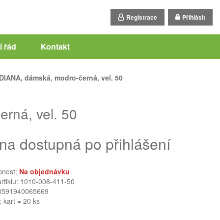
Registrace
Přihlásit
 řád
Kontakt
DIANA, dámská, modro-černá, vel. 50
rná, vel. 50
na dostupná po přihlášení
pnost:
Na objednávku
artiklu: 1010-008-411-50
8591940065669
: kart = 20 ks